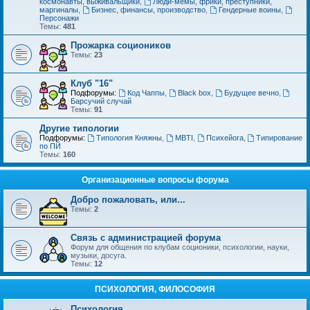
космонавты, выживальщики
,
Люди-мемы, фрики, преступники,
маргиналы
,
Бизнес, финансы, производство
,
Гендерные воины
,
Персонажи
Темы:
481
Прожарка социоников
Темы:
23
Клуб "16"
Подфорумы:
Код Чаппы
,
Black box
,
Будущее вечно
,
Барсучий случай
Темы:
91
Другие типологии
Подфорумы:
Типология Княжны
,
MBTI
,
Психейога
,
Типирование
по ПЙ
Темы:
160
Организационные вопросы форума
Добро пожаловать, или...
Темы:
2
Связь с администрацией форума
Форум для общения по клубам соционики, психологии, науки,
музыки, досуга.
Темы:
12
ПСИХОЛОГИЯ, ФИЛОСОФИЯ
Психология