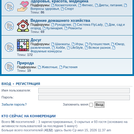
Здоровье, красота, медицина
Подфорумы:
Косметология
,
Фитнес
,
Диеты, питание
,
Вопросы здоровья
,
Спорт
Темы:
86
Ведение домашнего хозяйства
Подфорумы:
Рукоделие
,
Система FlyLady
,
Дом, сад и
огород
,
Кулинария
,
Ремонты
Темы:
69
Досуг
Подфорумы:
Шахматы
,
Игры
,
Путешествия
,
Юмор,
развлечения
,
Хобби
,
LifeStyle
,
Всякое разное
,
Форумные конкурсы
Темы:
172
Природа
Подфорумы:
Животные
,
Растения
Темы:
19
ВХОД
•
РЕГИСТРАЦИЯ
Имя пользователя:
Пароль:
Забыли пароль?
Запомнить меня
КТО СЕЙЧАС НА КОНФЕРЕНЦИИ
Всего
96
посетителей :: 3 зарегистрированных, 0 скрытых и 93 гостя (основано на
активности пользователей за последние 5 минут)
Больше всего посетителей (
4132
) здесь было Ср июл 15, 2026 11:37 am