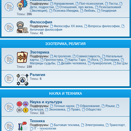
Подфорумы:
Направления
,
Поп-психология
,
Тесты
,
Дети, подростки
,
Отношения, про жизнь
,
Психоалхимия
(Эволюция)
,
Психика Имиджа
,
Любовь
,
Гендерная
Темы:
396
Философия
Подфорумы:
Философы XX века
,
Вопросы философии
,
Античная философия
Темы:
41
ЭЗОТЕРИКА, РЕЛИГИЯ
Эзотерика
Подфорумы:
Астрология
,
Совместимость
,
Натальные
карты
,
Прогностика
,
Карты Таро
,
Йога
,
Эзотерика
,
Матрицы судьбы
,
Дизайн человека
,
Нумерология
,
Ба Цзы
Темы:
199
Религия
Темы:
6
НАУКА И ТЕХНИКА
Наука и культура
Подфорумы:
Точные науки
,
Образование
,
Языки
,
Культура
,
Экономика
,
Право
,
Общество
Темы:
111
Техника
Подфорумы:
Бытовая техника
,
Электроника
,
Транспорт
,
IT - технологии