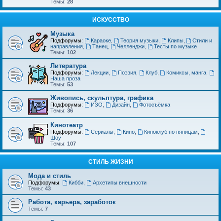
Темы:
28
ИСКУССТВО
Музыка
Подфорумы:
Караоке
,
Теория музыки
,
Клипы
,
Стили и
направления
,
Танец
,
Челленджи
,
Тесты по музыке
Темы:
102
Литература
Подфорумы:
Лекции
,
Поэзия
,
Клуб
,
Комиксы, манга
,
Наша проза
Темы:
53
Живопись, скульптура, графика
Подфорумы:
ИЗО
,
Дизайн
,
Фотосъёмка
Темы:
36
Кинотеатр
Подфорумы:
Сериалы
,
Кино
,
Киноклуб по пяницам
,
Шоу
Темы:
107
СТИЛЬ ЖИЗНИ
Мода и стиль
Подфорумы:
Кибби
,
Архетипы внешности
Темы:
43
Работа, карьера, заработок
Темы:
7