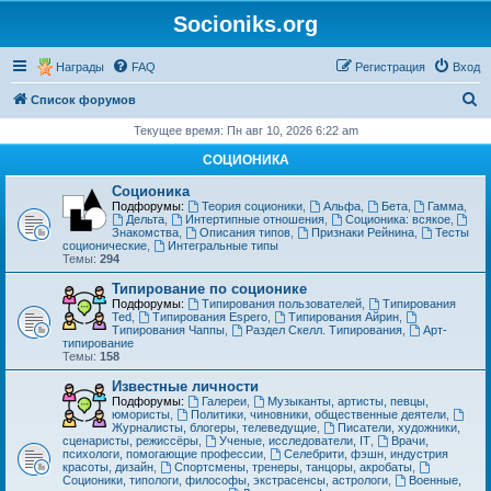
Socioniks.org
Награды
FAQ
Регистрация
Вход
П
Список форумов
о
Текущее время: Пн авг 10, 2026 6:22 am
и
СОЦИОНИКА
с
Соционика
к
Подфорумы:
Теория соционики
,
Альфа
,
Бета
,
Гамма
,
Дельта
,
Интертипные отношения
,
Соционика: всякое
,
Знакомства
,
Описания типов
,
Признаки Рейнина
,
Тесты
соционические
,
Интегральные типы
Темы:
294
Типирование по соционике
Подфорумы:
Типирования пользователей
,
Типирования
Ted
,
Типирования Espero
,
Типирования Айрин
,
Типирования Чаппы
,
Раздел Скелл. Типирования
,
Арт-
типирование
Темы:
158
Известные личности
Подфорумы:
Галереи
,
Музыканты, артисты, певцы,
юмористы
,
Политики, чиновники, общественные деятели
,
Журналисты, блогеры, телеведущие
,
Писатели, художники,
сценаристы, режиссёры
,
Ученые, исследователи, IT
,
Врачи,
психологи, помогающие профессии
,
Селебрити, фэшн, индустрия
красоты, дизайн
,
Спортсмены, тренеры, танцоры, акробаты
,
Соционики, типологи, философы, экстрасенсы, астрологи
,
Военные,