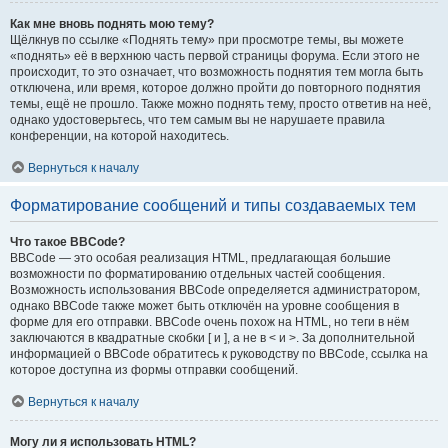
Как мне вновь поднять мою тему?
Щёлкнув по ссылке «Поднять тему» при просмотре темы, вы можете
«поднять» её в верхнюю часть первой страницы форума. Если этого не
происходит, то это означает, что возможность поднятия тем могла быть
отключена, или время, которое должно пройти до повторного поднятия
темы, ещё не прошло. Также можно поднять тему, просто ответив на неё,
однако удостоверьтесь, что тем самым вы не нарушаете правила
конференции, на которой находитесь.
Вернуться к началу
Форматирование сообщений и типы создаваемых тем
Что такое BBCode?
BBCode — это особая реализация HTML, предлагающая большие
возможности по форматированию отдельных частей сообщения.
Возможность использования BBCode определяется администратором,
однако BBCode также может быть отключён на уровне сообщения в
форме для его отправки. BBCode очень похож на HTML, но теги в нём
заключаются в квадратные скобки [ и ], а не в < и >. За дополнительной
информацией о BBCode обратитесь к руководству по BBCode, ссылка на
которое доступна из формы отправки сообщений.
Вернуться к началу
Могу ли я использовать HTML?