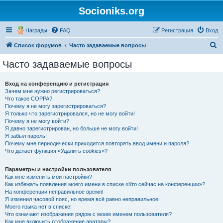
Socioniks.org
Награды
FAQ
Регистрация
Вход
П
Список форумов
Часто задаваемые вопросы
о
Часто задаваемые вопросы
и
с
Вход на конференцию и регистрация
Зачем мне нужно регистрироваться?
к
Что такое COPPA?
Почему я не могу зарегистрироваться?
Я только что зарегистрировался, но не могу войти!
Почему я не могу войти?
Я давно зарегистрирован, но больше не могу войти!
Я забыл пароль!
Почему мне периодически приходится повторять ввод имени и пароля?
Что делает функция «Удалить cookies»?
Параметры и настройки пользователя
Как мне изменить мои настройки?
Как избежать появления моего имени в списке «Кто сейчас на конференции»?
На конференции неправильное время!
Я изменил часовой пояс, но время всё равно неправильное!
Моего языка нет в списке!
Что означают изображения рядом с моим именем пользователя?
Как мне включить отображение аватары?