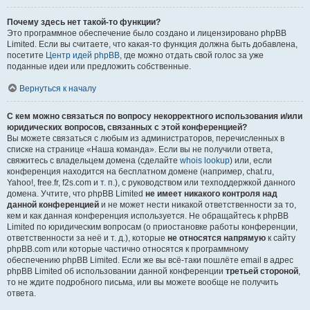
Почему здесь нет такой-то функции?
Это программное обеспечение было создано и лицензировано phpBB
Limited. Если вы считаете, что какая-то функция должна быть добавлена,
посетите
Центр идей phpBB
, где можно отдать свой голос за уже
поданные идеи или предложить собственные.
Вернуться к началу
С кем можно связаться по вопросу некорректного использования и/или
юридических вопросов, связанных с этой конференцией?
Вы можете связаться с любым из администраторов, перечисленных в
списке на странице «Наша команда». Если вы не получили ответа,
свяжитесь с владельцем домена (сделайте
whois lookup
) или, если
конференция находится на бесплатном домене (например, chat.ru,
Yahoo!, free.fr, f2s.com и т. п.), с руководством или техподдержкой данного
домена. Учтите, что phpBB Limited
не имеет никакого контроля над
данной конференцией
и не может нести никакой ответственности за то,
кем и как данная конференция используется. Не обращайтесь к phpBB
Limited по юридическим вопросам (о приостановке работы конференции,
ответственности за неё и т. д.), которые
не относятся напрямую
к сайту
phpBB.com или которые частично относятся к программному
обеспечению phpBB Limited. Если же вы всё-таки пошлёте email в адрес
phpBB Limited об использовании данной конференции
третьей стороной
,
то не ждите подробного письма, или вы можете вообще не получить
ответа.