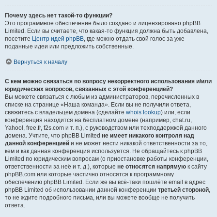
Почему здесь нет такой-то функции?
Это программное обеспечение было создано и лицензировано phpBB
Limited. Если вы считаете, что какая-то функция должна быть добавлена,
посетите
Центр идей phpBB
, где можно отдать свой голос за уже
поданные идеи или предложить собственные.
Вернуться к началу
С кем можно связаться по вопросу некорректного использования и/или
юридических вопросов, связанных с этой конференцией?
Вы можете связаться с любым из администраторов, перечисленных в
списке на странице «Наша команда». Если вы не получили ответа,
свяжитесь с владельцем домена (сделайте
whois lookup
) или, если
конференция находится на бесплатном домене (например, chat.ru,
Yahoo!, free.fr, f2s.com и т. п.), с руководством или техподдержкой данного
домена. Учтите, что phpBB Limited
не имеет никакого контроля над
данной конференцией
и не может нести никакой ответственности за то,
кем и как данная конференция используется. Не обращайтесь к phpBB
Limited по юридическим вопросам (о приостановке работы конференции,
ответственности за неё и т. д.), которые
не относятся напрямую
к сайту
phpBB.com или которые частично относятся к программному
обеспечению phpBB Limited. Если же вы всё-таки пошлёте email в адрес
phpBB Limited об использовании данной конференции
третьей стороной
,
то не ждите подробного письма, или вы можете вообще не получить
ответа.