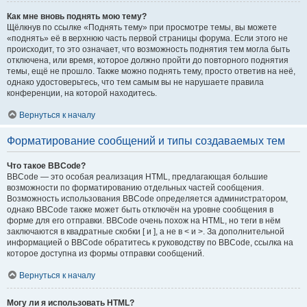
Как мне вновь поднять мою тему?
Щёлкнув по ссылке «Поднять тему» при просмотре темы, вы можете
«поднять» её в верхнюю часть первой страницы форума. Если этого не
происходит, то это означает, что возможность поднятия тем могла быть
отключена, или время, которое должно пройти до повторного поднятия
темы, ещё не прошло. Также можно поднять тему, просто ответив на неё,
однако удостоверьтесь, что тем самым вы не нарушаете правила
конференции, на которой находитесь.
Вернуться к началу
Форматирование сообщений и типы создаваемых тем
Что такое BBCode?
BBCode — это особая реализация HTML, предлагающая большие
возможности по форматированию отдельных частей сообщения.
Возможность использования BBCode определяется администратором,
однако BBCode также может быть отключён на уровне сообщения в
форме для его отправки. BBCode очень похож на HTML, но теги в нём
заключаются в квадратные скобки [ и ], а не в < и >. За дополнительной
информацией о BBCode обратитесь к руководству по BBCode, ссылка на
которое доступна из формы отправки сообщений.
Вернуться к началу
Могу ли я использовать HTML?