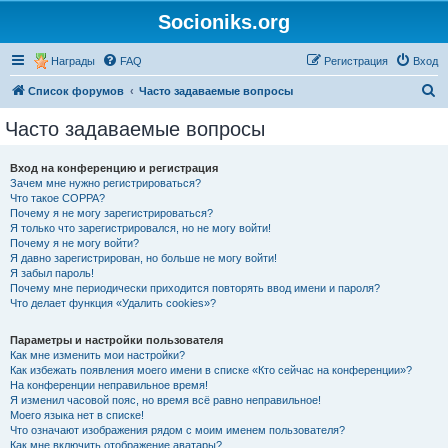
Socioniks.org
Награды
FAQ
Регистрация
Вход
П
Список форумов
Часто задаваемые вопросы
о
Часто задаваемые вопросы
и
с
Вход на конференцию и регистрация
Зачем мне нужно регистрироваться?
к
Что такое COPPA?
Почему я не могу зарегистрироваться?
Я только что зарегистрировался, но не могу войти!
Почему я не могу войти?
Я давно зарегистрирован, но больше не могу войти!
Я забыл пароль!
Почему мне периодически приходится повторять ввод имени и пароля?
Что делает функция «Удалить cookies»?
Параметры и настройки пользователя
Как мне изменить мои настройки?
Как избежать появления моего имени в списке «Кто сейчас на конференции»?
На конференции неправильное время!
Я изменил часовой пояс, но время всё равно неправильное!
Моего языка нет в списке!
Что означают изображения рядом с моим именем пользователя?
Как мне включить отображение аватары?