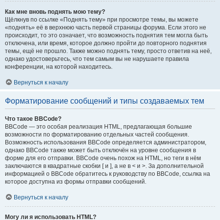
Как мне вновь поднять мою тему?
Щёлкнув по ссылке «Поднять тему» при просмотре темы, вы можете
«поднять» её в верхнюю часть первой страницы форума. Если этого не
происходит, то это означает, что возможность поднятия тем могла быть
отключена, или время, которое должно пройти до повторного поднятия
темы, ещё не прошло. Также можно поднять тему, просто ответив на неё,
однако удостоверьтесь, что тем самым вы не нарушаете правила
конференции, на которой находитесь.
Вернуться к началу
Форматирование сообщений и типы создаваемых тем
Что такое BBCode?
BBCode — это особая реализация HTML, предлагающая большие
возможности по форматированию отдельных частей сообщения.
Возможность использования BBCode определяется администратором,
однако BBCode также может быть отключён на уровне сообщения в
форме для его отправки. BBCode очень похож на HTML, но теги в нём
заключаются в квадратные скобки [ и ], а не в < и >. За дополнительной
информацией о BBCode обратитесь к руководству по BBCode, ссылка на
которое доступна из формы отправки сообщений.
Вернуться к началу
Могу ли я использовать HTML?