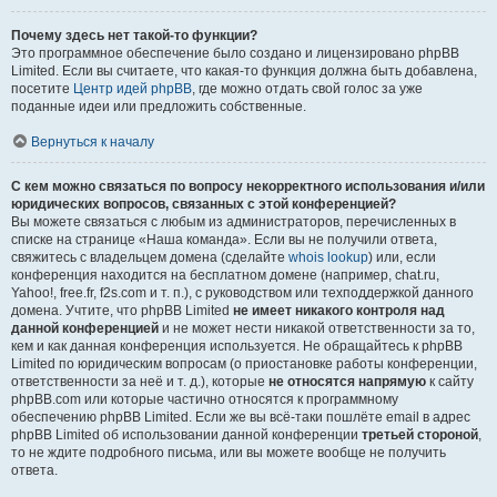
Почему здесь нет такой-то функции?
Это программное обеспечение было создано и лицензировано phpBB
Limited. Если вы считаете, что какая-то функция должна быть добавлена,
посетите
Центр идей phpBB
, где можно отдать свой голос за уже
поданные идеи или предложить собственные.
Вернуться к началу
С кем можно связаться по вопросу некорректного использования и/или
юридических вопросов, связанных с этой конференцией?
Вы можете связаться с любым из администраторов, перечисленных в
списке на странице «Наша команда». Если вы не получили ответа,
свяжитесь с владельцем домена (сделайте
whois lookup
) или, если
конференция находится на бесплатном домене (например, chat.ru,
Yahoo!, free.fr, f2s.com и т. п.), с руководством или техподдержкой данного
домена. Учтите, что phpBB Limited
не имеет никакого контроля над
данной конференцией
и не может нести никакой ответственности за то,
кем и как данная конференция используется. Не обращайтесь к phpBB
Limited по юридическим вопросам (о приостановке работы конференции,
ответственности за неё и т. д.), которые
не относятся напрямую
к сайту
phpBB.com или которые частично относятся к программному
обеспечению phpBB Limited. Если же вы всё-таки пошлёте email в адрес
phpBB Limited об использовании данной конференции
третьей стороной
,
то не ждите подробного письма, или вы можете вообще не получить
ответа.