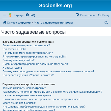
Socioniks.org
Награды
FAQ
Регистрация
Вход
П
Список форумов
Часто задаваемые вопросы
о
Часто задаваемые вопросы
и
с
Вход на конференцию и регистрация
Зачем мне нужно регистрироваться?
к
Что такое COPPA?
Почему я не могу зарегистрироваться?
Я только что зарегистрировался, но не могу войти!
Почему я не могу войти?
Я давно зарегистрирован, но больше не могу войти!
Я забыл пароль!
Почему мне периодически приходится повторять ввод имени и пароля?
Что делает функция «Удалить cookies»?
Параметры и настройки пользователя
Как мне изменить мои настройки?
Как избежать появления моего имени в списке «Кто сейчас на конференции»?
На конференции неправильное время!
Я изменил часовой пояс, но время всё равно неправильное!
Моего языка нет в списке!
Что означают изображения рядом с моим именем пользователя?
Как мне включить отображение аватары?