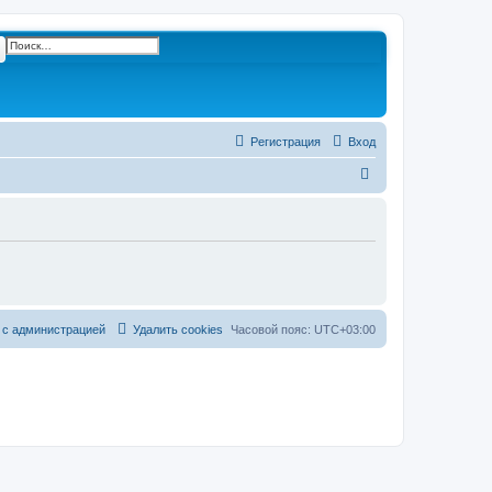
ск
Расширенный поиск
Регистрация
Вход
П
о
и
с
к
 с администрацией
Удалить cookies
Часовой пояс:
UTC+03:00