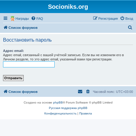
Socioniks.org
Награды
FAQ
Регистрация
Вход
П
Список форумов
о
Восстановить пароль
и
с
Адрес email:
Адрес email, связанный с вашей учётной записью. Если вы не изменили его в
к
Личном разделе, то это адрес email, указанный вами при регистрации.
Список форумов
Часовой пояс:
UTC+03:00
Создано на основе
phpBB
® Forum Software © phpBB Limited
Русская поддержка phpBB
Конфиденциальность
|
Правила