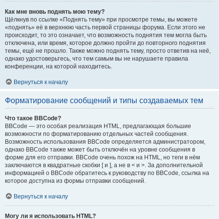
Как мне вновь поднять мою тему?
Щёлкнув по ссылке «Поднять тему» при просмотре темы, вы можете
«поднять» её в верхнюю часть первой страницы форума. Если этого не
происходит, то это означает, что возможность поднятия тем могла быть
отключена, или время, которое должно пройти до повторного поднятия
темы, ещё не прошло. Также можно поднять тему, просто ответив на неё,
однако удостоверьтесь, что тем самым вы не нарушаете правила
конференции, на которой находитесь.
Вернуться к началу
Форматирование сообщений и типы создаваемых тем
Что такое BBCode?
BBCode — это особая реализация HTML, предлагающая большие
возможности по форматированию отдельных частей сообщения.
Возможность использования BBCode определяется администратором,
однако BBCode также может быть отключён на уровне сообщения в
форме для его отправки. BBCode очень похож на HTML, но теги в нём
заключаются в квадратные скобки [ и ], а не в < и >. За дополнительной
информацией о BBCode обратитесь к руководству по BBCode, ссылка на
которое доступна из формы отправки сообщений.
Вернуться к началу
Могу ли я использовать HTML?