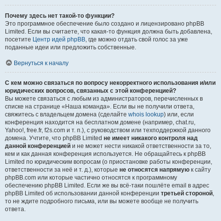
Почему здесь нет такой-то функции?
Это программное обеспечение было создано и лицензировано phpBB
Limited. Если вы считаете, что какая-то функция должна быть добавлена,
посетите
Центр идей phpBB
, где можно отдать свой голос за уже
поданные идеи или предложить собственные.
Вернуться к началу
С кем можно связаться по вопросу некорректного использования и/или
юридических вопросов, связанных с этой конференцией?
Вы можете связаться с любым из администраторов, перечисленных в
списке на странице «Наша команда». Если вы не получили ответа,
свяжитесь с владельцем домена (сделайте
whois lookup
) или, если
конференция находится на бесплатном домене (например, chat.ru,
Yahoo!, free.fr, f2s.com и т. п.), с руководством или техподдержкой данного
домена. Учтите, что phpBB Limited
не имеет никакого контроля над
данной конференцией
и не может нести никакой ответственности за то,
кем и как данная конференция используется. Не обращайтесь к phpBB
Limited по юридическим вопросам (о приостановке работы конференции,
ответственности за неё и т. д.), которые
не относятся напрямую
к сайту
phpBB.com или которые частично относятся к программному
обеспечению phpBB Limited. Если же вы всё-таки пошлёте email в адрес
phpBB Limited об использовании данной конференции
третьей стороной
,
то не ждите подробного письма, или вы можете вообще не получить
ответа.