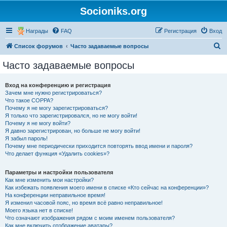
Socioniks.org
Награды
FAQ
Регистрация
Вход
П
Список форумов
Часто задаваемые вопросы
о
Часто задаваемые вопросы
и
с
Вход на конференцию и регистрация
Зачем мне нужно регистрироваться?
к
Что такое COPPA?
Почему я не могу зарегистрироваться?
Я только что зарегистрировался, но не могу войти!
Почему я не могу войти?
Я давно зарегистрирован, но больше не могу войти!
Я забыл пароль!
Почему мне периодически приходится повторять ввод имени и пароля?
Что делает функция «Удалить cookies»?
Параметры и настройки пользователя
Как мне изменить мои настройки?
Как избежать появления моего имени в списке «Кто сейчас на конференции»?
На конференции неправильное время!
Я изменил часовой пояс, но время всё равно неправильное!
Моего языка нет в списке!
Что означают изображения рядом с моим именем пользователя?
Как мне включить отображение аватары?