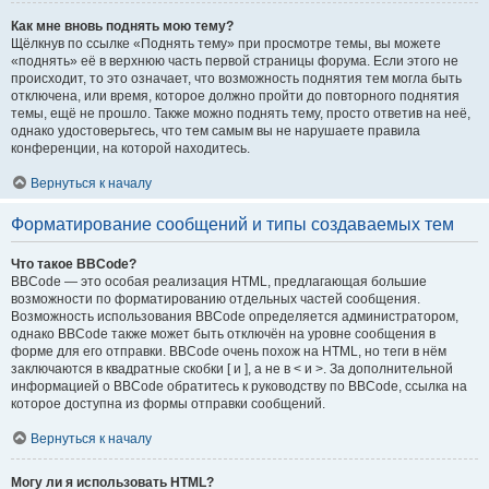
Как мне вновь поднять мою тему?
Щёлкнув по ссылке «Поднять тему» при просмотре темы, вы можете
«поднять» её в верхнюю часть первой страницы форума. Если этого не
происходит, то это означает, что возможность поднятия тем могла быть
отключена, или время, которое должно пройти до повторного поднятия
темы, ещё не прошло. Также можно поднять тему, просто ответив на неё,
однако удостоверьтесь, что тем самым вы не нарушаете правила
конференции, на которой находитесь.
Вернуться к началу
Форматирование сообщений и типы создаваемых тем
Что такое BBCode?
BBCode — это особая реализация HTML, предлагающая большие
возможности по форматированию отдельных частей сообщения.
Возможность использования BBCode определяется администратором,
однако BBCode также может быть отключён на уровне сообщения в
форме для его отправки. BBCode очень похож на HTML, но теги в нём
заключаются в квадратные скобки [ и ], а не в < и >. За дополнительной
информацией о BBCode обратитесь к руководству по BBCode, ссылка на
которое доступна из формы отправки сообщений.
Вернуться к началу
Могу ли я использовать HTML?