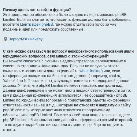
Почему здесь нет такой-то функции?
Это программное обеспечение было создано и лицензировано phpBB
Limited. Если вы считаете, что какая-то функция должна быть добавлена,
посетите
Центр идей phpBB
, где можно отдать свой голос за уже
поданные идеи или предложить собственные.
Вернуться к началу
С кем можно связаться по вопросу некорректного использования и/или
юридических вопросов, связанных с этой конференцией?
Вы можете связаться с любым из администраторов, перечисленных в
списке на странице «Наша команда». Если вы не получили ответа,
свяжитесь с владельцем домена (сделайте
whois lookup
) или, если
конференция находится на бесплатном домене (например, chat.ru,
Yahoo!, free.fr, f2s.com и т. п.), с руководством или техподдержкой данного
домена. Учтите, что phpBB Limited
не имеет никакого контроля над
данной конференцией
и не может нести никакой ответственности за то,
кем и как данная конференция используется. Не обращайтесь к phpBB
Limited по юридическим вопросам (о приостановке работы конференции,
ответственности за неё и т. д.), которые
не относятся напрямую
к сайту
phpBB.com или которые частично относятся к программному
обеспечению phpBB Limited. Если же вы всё-таки пошлёте email в адрес
phpBB Limited об использовании данной конференции
третьей стороной
,
то не ждите подробного письма, или вы можете вообще не получить
ответа.