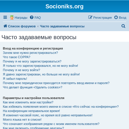
Socioniks.org
Награды
FAQ
Регистрация
Вход
П
Список форумов
Часто задаваемые вопросы
о
Часто задаваемые вопросы
и
с
Вход на конференцию и регистрация
Зачем мне нужно регистрироваться?
к
Что такое COPPA?
Почему я не могу зарегистрироваться?
Я только что зарегистрировался, но не могу войти!
Почему я не могу войти?
Я давно зарегистрирован, но больше не могу войти!
Я забыл пароль!
Почему мне периодически приходится повторять ввод имени и пароля?
Что делает функция «Удалить cookies»?
Параметры и настройки пользователя
Как мне изменить мои настройки?
Как избежать появления моего имени в списке «Кто сейчас на конференции»?
На конференции неправильное время!
Я изменил часовой пояс, но время всё равно неправильное!
Моего языка нет в списке!
Что означают изображения рядом с моим именем пользователя?
Как мне включить отображение аватары?