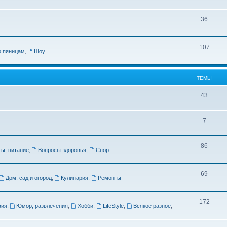
ы
е
м
Т
36
ы
е
м
Т
107
о пяницам
,
Шоу
ы
е
м
ТЕМЫ
ы
Т
43
е
Т
7
м
е
ы
Т
86
м
ты, питание
,
Вопросы здоровья
,
Спорт
е
ы
м
Т
69
Дом, сад и огород
,
Кулинария
,
Ремонты
ы
е
м
Т
172
вия
,
Юмор, развлечения
,
Хобби
,
LifeStyle
,
Всякое разное
,
ы
е