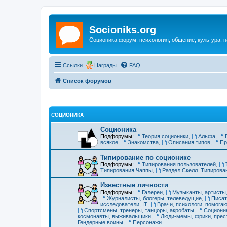
Socioniks.org
Соционика форум, психология, общение, культура, н
Ссылки
Награды
FAQ
Список форумов
СОЦИОНИКА
Соционика
Подфорумы:
Теория соционики
,
Альфа
,
всякое
,
Знакомства
,
Описания типов
,
Пр
Типирование по соционике
Подфорумы:
Типирования пользователей
,
Типирования Чаппы
,
Раздел Скелл. Типирова
Известные личности
Подфорумы:
Галереи
,
Музыканты, артисты
Журналисты, блогеры, телеведущие
,
Писат
исследователи, IT
,
Врачи, психологи, помог
Спортсмены, тренеры, танцоры, акробаты
,
Соционик
космонавты, выживальщики
,
Люди-мемы, фрики, прес
Гендерные воины
,
Персонажи