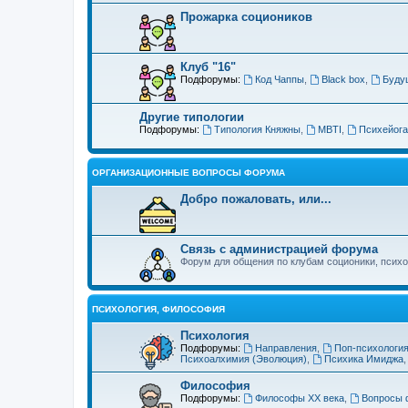
Прожарка социоников
Клуб "16"
Подфорумы:
Код Чаппы
,
Black box
,
Буду
Другие типологии
Подфорумы:
Типология Княжны
,
MBTI
,
Психейога
ОРГАНИЗАЦИОННЫЕ ВОПРОСЫ ФОРУМА
Добро пожаловать, или...
Связь с администрацией форума
Форум для общения по клубам соционики, психол
ПСИХОЛОГИЯ, ФИЛОСОФИЯ
Психология
Подфорумы:
Направления
,
Поп-психологи
Психоалхимия (Эволюция)
,
Психика Имиджа
Философия
Подфорумы:
Философы XX века
,
Вопросы 