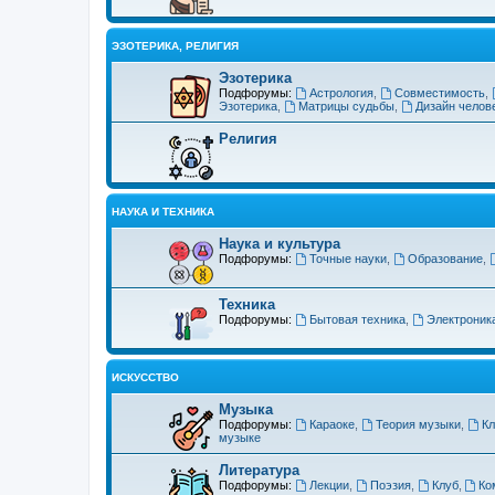
ЭЗОТЕРИКА, РЕЛИГИЯ
Эзотерика
Подфорумы:
Астрология
,
Совместимость
,
Эзотерика
,
Матрицы судьбы
,
Дизайн челов
Религия
НАУКА И ТЕХНИКА
Наука и культура
Подфорумы:
Точные науки
,
Образование
,
Техника
Подфорумы:
Бытовая техника
,
Электроник
ИСКУССТВО
Музыка
Подфорумы:
Караоке
,
Теория музыки
,
К
музыке
Литература
Подфорумы:
Лекции
,
Поэзия
,
Клуб
,
Ко