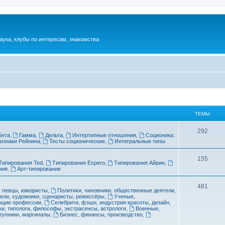
аука, клубы по интересам, знакомства
ТЕМЫ
Т
292
Бета
,
Гамма
,
Дельта
,
Интертипные отношения
,
Соционика:
изнаки Рейнина
,
Тесты соционические
,
Интегральные типы
е
м
Т
155
Типирования Ted
,
Типирования Espero
,
Типирования Айрин
,
ния
,
Арт-типирование
ы
е
м
Т
481
, певцы, юмористы
,
Политики, чиновники, общественные деятели
,
ели, художники, сценаристы, режиссёры
,
Ученые,
ы
е
ающие профессии
,
Селебрити, фэшн, индустрия красоты, дизайн
,
и, типологи, философы, экстрасенсы, астрологи
,
Военные,
м
тупники, маргиналы
,
Бизнес, финансы, производство
,