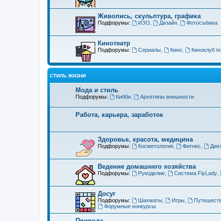
Живопись, скульптура, графика
Подфорумы:
ИЗО
,
Дизайн
,
Фотосъёмка
Кинотеатр
Подфорумы:
Сериалы
,
Кино
,
Киноклуб п
СТИЛЬ ЖИЗНИ
Мода и стиль
Подфорумы:
Кибби
,
Архетипы внешности
Работа, карьера, заработок
Здоровье, красота, медицина
Подфорумы:
Косметология
,
Фитнес
,
Дие
Ведение домашнего хозяйства
Подфорумы:
Рукоделие
,
Система FlyLady
,
Досуг
Подфорумы:
Шахматы
,
Игры
,
Путешест
Форумные конкурсы
Природа