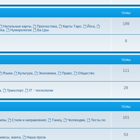
ы
е
м
ТЕМЫ
ы
Т
199
Натальные карты
,
Прогностика
,
Карты Таро
,
Йога
,
ека
,
Нумерология
,
Ба Цзы
е
м
Т
6
ы
е
м
ТЕМЫ
ы
Т
111
Языки
,
Культура
,
Экономика
,
Право
,
Общество
е
м
Т
28
а
,
Транспорт
,
IT - технологии
ы
е
м
ТЕМЫ
ы
Т
101
липы
,
Стили и направления
,
Танец
,
Челленджи
,
Тесты по
е
м
Т
53
миксы, манга
,
Наша проза