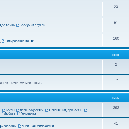
ы
Т
23
е
м
Т
91
щее вечно
,
Барсучий случай
ы
е
м
Т
160
,
Типирование по ПЙ
ы
е
м
ТЕМЫ
ы
Т
2
е
м
Т
12
огии, науки, музыки, досуга.
ы
е
м
ТЕМЫ
ы
Т
393
я
,
Тесты
,
Дети, подростки
,
Отношения, про жизнь
,
,
Любовь
,
Гендерная
е
м
Т
41
философии
,
Античная философия