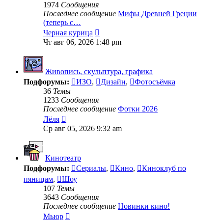
1974
Сообщения
Последнее сообщение
Мифы Древней Греции
(теперь с…
Перейти
Черная курица
к
Чт авг 06, 2026 1:48 pm
последнему
сообщению
Живопись, скульптура, графика
Подфорумы:
ИЗО
,
Дизайн
,
Фотосъёмка
36
Темы
1233
Сообщения
Последнее сообщение
Фотки 2026
Перейти
Лёля
к
Ср авг 05, 2026 9:32 am
последнему
сообщению
Кинотеатр
Подфорумы:
Сериалы
,
Кино
,
Киноклуб по
пяницам
,
Шоу
107
Темы
3643
Сообщения
Последнее сообщение
Новинки кино!
Перейти
Мьюр