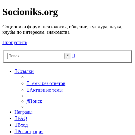
Socioniks.org
Соционика форум, психология, общение, культура, наука,
клубы по интересам, знакомства
Пропустить
Расширенный
Поиск
поиск
Ссылки
Темы без ответов
Активные темы
Поиск
Награды
FAQ
Вход
Регистрация