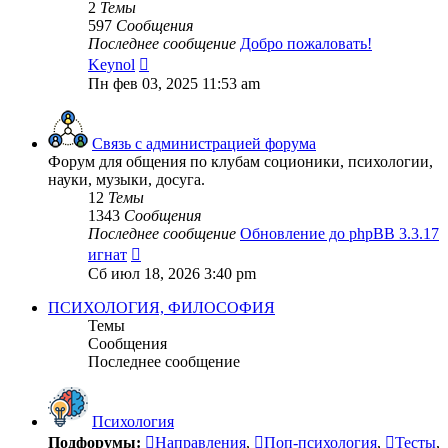
2
Темы
597
Сообщения
Последнее сообщение
Добро пожаловать!
Перейти
Keynol
к
Пн фев 03, 2025 11:53 am
последнему
сообщению
Связь с администрацией форума
Форум для общения по клубам соционики, психологии,
науки, музыки, досуга.
12
Темы
1343
Сообщения
Последнее сообщение
Обновление до phpBB 3.3.17
Перейти
игнат
к
Сб июл 18, 2026 3:40 pm
последнему
сообщению
ПСИХОЛОГИЯ, ФИЛОСОФИЯ
Темы
Сообщения
Последнее сообщение
Психология
Подфорумы:
Направления
,
Поп-психология
,
Тесты
,