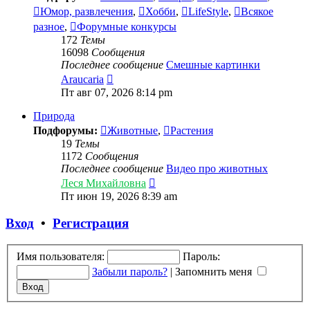
Юмор, развлечения
,
Хобби
,
LifeStyle
,
Всякое
разное
,
Форумные конкурсы
172
Темы
16098
Сообщения
Последнее сообщение
Смешные картинки
Перейти
Araucaria
к
Пт авг 07, 2026 8:14 pm
последнему
сообщению
Природа
Подфорумы:
Животные
,
Растения
19
Темы
1172
Сообщения
Последнее сообщение
Видео про животных
Перейти
Леся Михайловна
к
Пт июн 19, 2026 8:39 am
последнему
сообщению
Вход
•
Регистрация
Имя пользователя:
Пароль:
Забыли пароль?
|
Запомнить меня