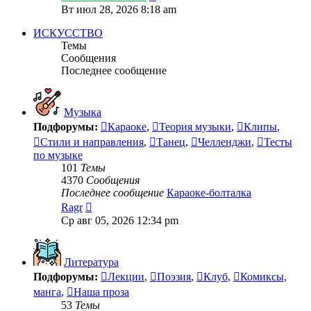
к
Вт июл 28, 2026 8:18 am
последнему
сообщению
ИСКУССТВО
Темы
Сообщения
Последнее сообщение
Музыка
Подфорумы:
Караоке
,
Теория музыки
,
Клипы
,
Стили и направления
,
Танец
,
Челленджи
,
Тесты
по музыке
101
Темы
4370
Сообщения
Последнее сообщение
Караоке-болталка
Перейти
Ragr
к
Ср авг 05, 2026 12:34 pm
последнему
сообщению
Литература
Подфорумы:
Лекции
,
Поэзия
,
Клуб
,
Комиксы,
манга
,
Наша проза
53
Темы