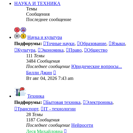
сообщению
НАУКА И ТЕХНИКА
Темы
Сообщения
Последнее сообщение
Наука и культура
Подфорумы:
Точные науки
,
Образование
,
Языки
,
Культура
,
Экономика
,
Право
,
Общество
111
Темы
3484
Сообщения
Последнее сообщение
Юридические вопросы...
Перейти
Билли Джин
к
Вт авг 04, 2026 7:43 am
последнему
сообщению
Техника
Подфорумы:
Бытовая техника
,
Электроника
,
Транспорт
,
IT - технологии
28
Темы
1187
Сообщения
Последнее сообщение
Нейросети
Перейти
Леся Михайловна