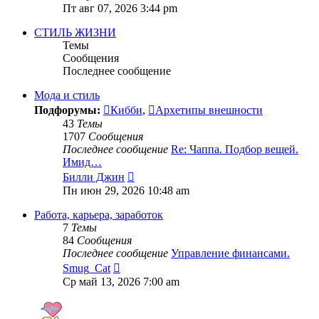
к
Пт авг 07, 2026 3:44 pm
последнему
сообщению
СТИЛЬ ЖИЗНИ
Темы
Сообщения
Последнее сообщение
Мода и стиль
Подфорумы:
Кибби
,
Архетипы внешности
43
Темы
1707
Сообщения
Последнее сообщение
Re: Чаппа. Подбор вещей.
Имид…
Перейти
Билли Джин
к
Пн июн 29, 2026 10:48 am
последнему
сообщению
Работа, карьера, заработок
7
Темы
84
Сообщения
Последнее сообщение
Управление финансами.
Перейти
Smug_Cat
к
Ср май 13, 2026 7:00 am
последнему
сообщению