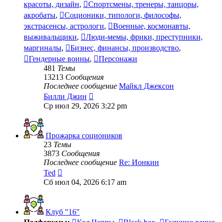
красоты, дизайн
,
Спортсмены, тренеры, танцоры,
акробаты
,
Соционики, типологи, философы,
экстрасенсы, астрологи
,
Военные, космонавты,
выживальщики
,
Люди-мемы, фрики, преступники,
маргиналы
,
Бизнес, финансы, производство
,
Гендерные воины
,
Персонажи
481
Темы
13213
Сообщения
Последнее сообщение
Майкл Джексон
Перейти
Билли Джин
к
Ср июл 29, 2026 3:22 pm
последнему
сообщению
Прожарка социоников
23
Темы
3873
Сообщения
Последнее сообщение
Re: Ионкин
Перейти
Ted
к
Сб июл 04, 2026 6:17 am
последнему
сообщению
Клуб "16"