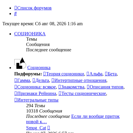
Список форумов
Поиск
Текущее время: Сб авг 08, 2026 1:16 am
СОЦИОНИКА
Темы
Сообщения
Последнее сообщение
Соционика
Подфорумы:
Теория соционики
,
Альфа
,
Бета
,
Гамма
,
Дельта
,
Интертипные отношения
,
Соционика: всякое
,
Знакомства
,
Описания типов
,
Признаки Рейнина
,
Тесты соционические
,
Интегральные типы
294
Темы
10318
Сообщения
Последнее сообщение
Если ли вообще приток
новой к…
Перейти
Smug_Cat
к