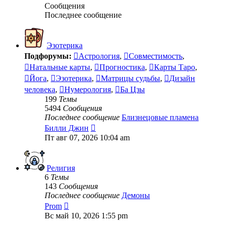
Сообщения
Последнее сообщение
Эзотерика
Подфорумы:
Астрология
,
Совместимость
,
Натальные карты
,
Прогностика
,
Карты Таро
,
Йога
,
Эзотерика
,
Матрицы судьбы
,
Дизайн
человека
,
Нумерология
,
Ба Цзы
199
Темы
5494
Сообщения
Последнее сообщение
Близнецовые пламена
Перейти
Билли Джин
к
Пт авг 07, 2026 10:04 am
последнему
сообщению
Религия
6
Темы
143
Сообщения
Последнее сообщение
Демоны
Перейти
Prom
к
Вс май 10, 2026 1:55 pm
последнему