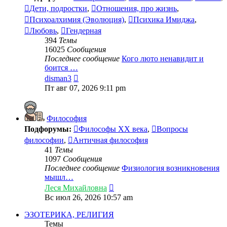
Дети, подростки
,
Отношения, про жизнь
,
Психоалхимия (Эволюция)
,
Психика Имиджа
,
Любовь
,
Гендерная
394
Темы
16025
Сообщения
Последнее сообщение
Кого люто ненавидит и
боится …
Перейти
disman3
к
Пт авг 07, 2026 9:11 pm
последнему
сообщению
Философия
Подфорумы:
Философы XX века
,
Вопросы
философии
,
Античная философия
41
Темы
1097
Сообщения
Последнее сообщение
Физиология возникновения
мышл…
Перейти
Леся Михайловна
к
Вс июл 26, 2026 10:57 am
последнему
сообщению
ЭЗОТЕРИКА, РЕЛИГИЯ
Темы