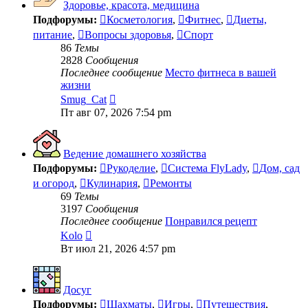
Здоровье, красота, медицина
Подфорумы:
Косметология
,
Фитнес
,
Диеты,
питание
,
Вопросы здоровья
,
Спорт
86
Темы
2828
Сообщения
Последнее сообщение
Место фитнеса в вашей
жизни
Перейти
Smug_Cat
к
Пт авг 07, 2026 7:54 pm
последнему
сообщению
Ведение домашнего хозяйства
Подфорумы:
Рукоделие
,
Система FlyLady
,
Дом, сад
и огород
,
Кулинария
,
Ремонты
69
Темы
3197
Сообщения
Последнее сообщение
Понравился рецепт
Перейти
Kolo
к
Вт июл 21, 2026 4:57 pm
последнему
сообщению
Досуг
Подфорумы:
Шахматы
,
Игры
,
Путешествия
,