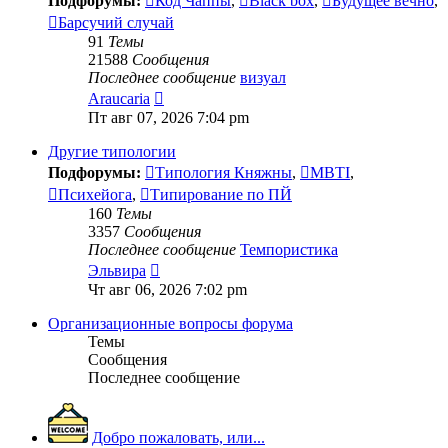
Подфорумы:
Код Чаппы
,
Black box
,
Будущее вечно
,
Барсучий случай
91
Темы
21588
Сообщения
Последнее сообщение
визуал
Перейти
Araucaria
к
Пт авг 07, 2026 7:04 pm
последнему
сообщению
Другие типологии
Подфорумы:
Типология Княжны
,
MBTI
,
Психейога
,
Типирование по ПЙ
160
Темы
3357
Сообщения
Последнее сообщение
Темпористика
Перейти
Эльвира
к
Чт авг 06, 2026 7:02 pm
последнему
сообщению
Организационные вопросы форума
Темы
Сообщения
Последнее сообщение
Добро пожаловать, или...