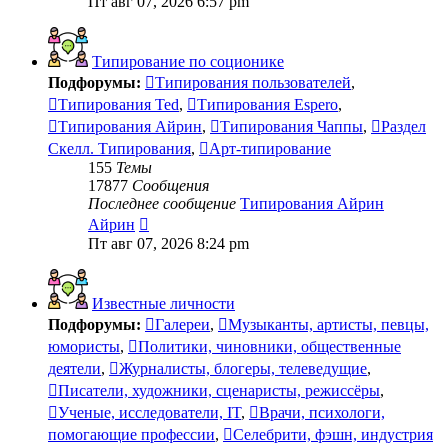
Пт авг 07, 2026 6:57 pm
последнему
сообщению
Типирование по соционике
Подфорумы:
Типирования пользователей
,
Типирования Ted
,
Типирования Espero
,
Типирования Айрин
,
Типирования Чаппы
,
Раздел
Скелл. Типирования
,
Арт-типирование
155
Темы
17877
Сообщения
Последнее сообщение
Типирования Айрин
Перейти
Айрин
к
Пт авг 07, 2026 8:24 pm
последнему
сообщению
Известные личности
Подфорумы:
Галереи
,
Музыканты, артисты, певцы,
юмористы
,
Политики, чиновники, общественные
деятели
,
Журналисты, блогеры, телеведущие
,
Писатели, художники, сценаристы, режиссёры
,
Ученые, исследователи, IT
,
Врачи, психологи,
помогающие профессии
,
Селебрити, фэшн, индустрия