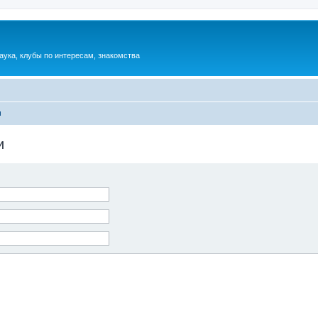
аука, клубы по интересам, знакомства
и
и