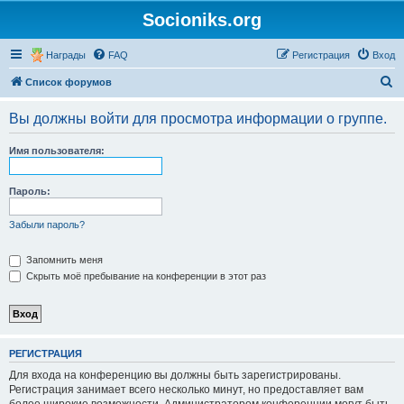
Socioniks.org
Награды
FAQ
Регистрация
Вход
П
Список форумов
о
Вы должны войти для просмотра информации о группе.
и
с
Имя пользователя:
к
Пароль:
Забыли пароль?
Запомнить меня
Скрыть моё пребывание на конференции в этот раз
РЕГИСТРАЦИЯ
Для входа на конференцию вы должны быть зарегистрированы.
Регистрация занимает всего несколько минут, но предоставляет вам
более широкие возможности. Администратором конференции могут быть