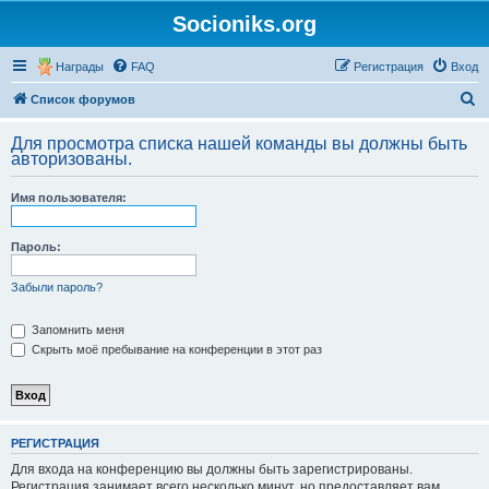
Socioniks.org
Награды
FAQ
Регистрация
Вход
П
Список форумов
о
Для просмотра списка нашей команды вы должны быть
и
авторизованы.
с
Имя пользователя:
к
Пароль:
Забыли пароль?
Запомнить меня
Скрыть моё пребывание на конференции в этот раз
РЕГИСТРАЦИЯ
Для входа на конференцию вы должны быть зарегистрированы.
Регистрация занимает всего несколько минут, но предоставляет вам