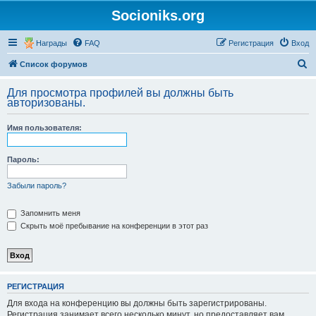
Socioniks.org
Награды
FAQ
Регистрация
Вход
П
Список форумов
о
Для просмотра профилей вы должны быть
и
авторизованы.
с
Имя пользователя:
к
Пароль:
Забыли пароль?
Запомнить меня
Скрыть моё пребывание на конференции в этот раз
РЕГИСТРАЦИЯ
Для входа на конференцию вы должны быть зарегистрированы.
Регистрация занимает всего несколько минут, но предоставляет вам