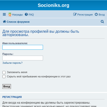
Socioniks.org
Награды
FAQ
Регистрация
Вход
П
Список форумов
о
Для просмотра профилей вы должны быть
и
авторизованы.
с
Имя пользователя:
к
Пароль:
Забыли пароль?
Запомнить меня
Скрыть моё пребывание на конференции в этот раз
РЕГИСТРАЦИЯ
Для входа на конференцию вы должны быть зарегистрированы.
Регистрация занимает всего несколько минут, но предоставляет вам