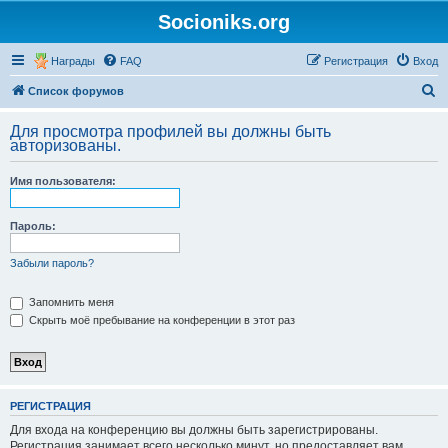
Socioniks.org
Награды
FAQ
Регистрация
Вход
П
Список форумов
о
Для просмотра профилей вы должны быть
и
авторизованы.
с
Имя пользователя:
к
Пароль:
Забыли пароль?
Запомнить меня
Скрыть моё пребывание на конференции в этот раз
РЕГИСТРАЦИЯ
Для входа на конференцию вы должны быть зарегистрированы.
Регистрация занимает всего несколько минут, но предоставляет вам