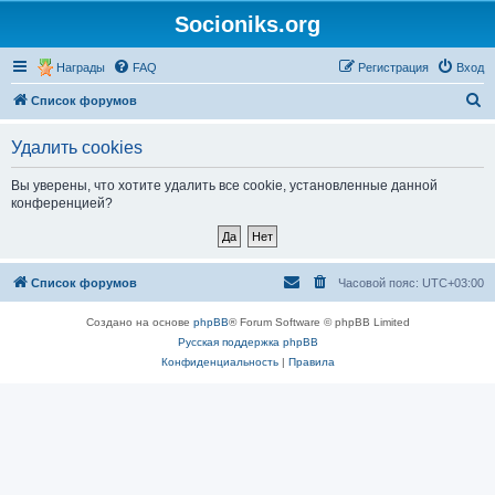
Socioniks.org
Награды
FAQ
Регистрация
Вход
П
Список форумов
о
Удалить cookies
и
с
Вы уверены, что хотите удалить все cookie, установленные данной
конференцией?
к
Список форумов
Часовой пояс:
UTC+03:00
Создано на основе
phpBB
® Forum Software © phpBB Limited
Русская поддержка phpBB
Конфиденциальность
|
Правила