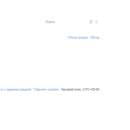
Поиск
Расширенный по
Регистрация
Вход
ся с администрацией
Удалить cookies
Часовой пояс:
UTC+03:00