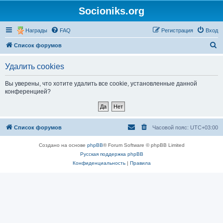
Socioniks.org
Награды
FAQ
Регистрация
Вход
П
Список форумов
о
Удалить cookies
и
с
Вы уверены, что хотите удалить все cookie, установленные данной
конференцией?
к
Список форумов
Часовой пояс:
UTC+03:00
Создано на основе
phpBB
® Forum Software © phpBB Limited
Русская поддержка phpBB
Конфиденциальность
|
Правила