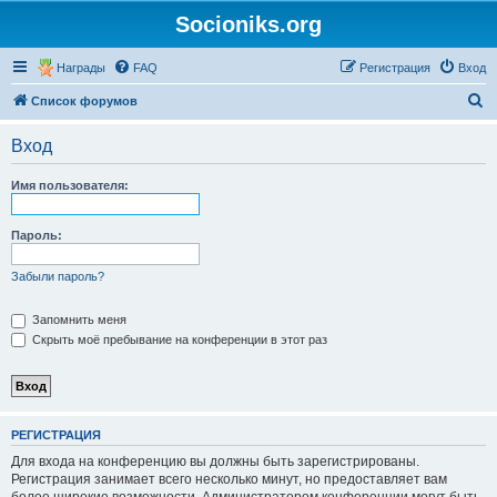
Socioniks.org
Награды
FAQ
Регистрация
Вход
П
Список форумов
о
Вход
и
с
Имя пользователя:
к
Пароль:
Забыли пароль?
Запомнить меня
Скрыть моё пребывание на конференции в этот раз
РЕГИСТРАЦИЯ
Для входа на конференцию вы должны быть зарегистрированы.
Регистрация занимает всего несколько минут, но предоставляет вам
более широкие возможности. Администратором конференции могут быть