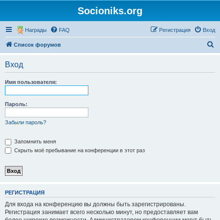
Socioniks.org
Награды
FAQ
Регистрация
Вход
П
Список форумов
о
Вход
и
с
Имя пользователя:
к
Пароль:
Забыли пароль?
Запомнить меня
Скрыть моё пребывание на конференции в этот раз
РЕГИСТРАЦИЯ
Для входа на конференцию вы должны быть зарегистрированы.
Регистрация занимает всего несколько минут, но предоставляет вам
более широкие возможности. Администратором конференции могут быть