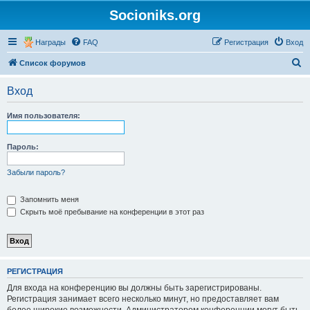
Socioniks.org
Награды
FAQ
Регистрация
Вход
П
Список форумов
о
Вход
и
с
Имя пользователя:
к
Пароль:
Забыли пароль?
Запомнить меня
Скрыть моё пребывание на конференции в этот раз
РЕГИСТРАЦИЯ
Для входа на конференцию вы должны быть зарегистрированы.
Регистрация занимает всего несколько минут, но предоставляет вам
более широкие возможности. Администратором конференции могут быть