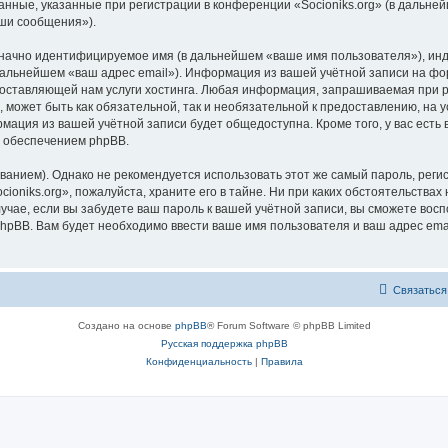
нные, указанные при регистрации в конференции «Socioniks.org» (в дальне
аши сообщения»).
означно идентифицируемое имя (в дальнейшем «ваше имя пользователя»), ин
 дальнейшем «ваш адрес email»). Информация из вашей учётной записи на фо
ставляющей нам услуги хостинга. Любая информация, запрашиваемая при рег
, может быть как обязательной, так и необязательной к предоставлению, на 
рмация из вашей учётной записи будет общедоступна. Кроме того, у вас есть
 обеспечением phpBB.
ием). Однако не рекомендуется использовать этот же самый пароль, регист
oniks.org», пожалуйста, храните его в тайне. Ни при каких обстоятельствах н
лучае, если вы забудете ваш пароль к вашей учётной записи, вы сможете во
pBB. Вам будет необходимо ввести ваше имя пользователя и ваш адрес emai
Связаться
Создано на основе
phpBB
® Forum Software © phpBB Limited
Русская поддержка phpBB
Конфиденциальность
|
Правила