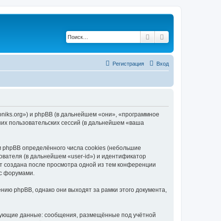
Поиск
Расширенный по
Регистрация
Вход
ioniks.org») и phpBB (в дальнейшем «они», «программное
их пользовательских сессий (в дальнейшем «ваша
 phpBB определённого числа cookies (небольшие
ователя (в дальнейшем «user-id») и идентификатор
ет создана после просмотра одной из тем конференции
 с форумами.
нию phpBB, однако они выходят за рамки этого документа,
едующие данные: сообщения, размещённые под учётной