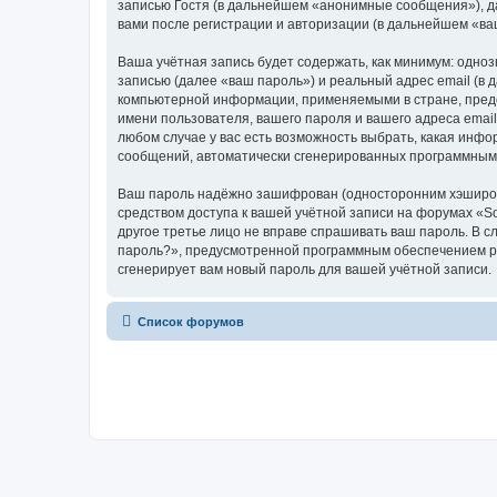
записью Гостя (в дальнейшем «анонимные сообщения»), да
вами после регистрации и авторизации (в дальнейшем «в
Ваша учётная запись будет содержать, как минимум: одн
записью (далее «ваш пароль») и реальный адрес email (в
компьютерной информации, применяемыми в стране, предо
имени пользователя, вашего пароля и вашего адреса email
любом случае у вас есть возможность выбрать, какая инфо
сообщений, автоматически сгенерированных программным
Ваш пароль надёжно зашифрован (односторонним хэширован
средством доступа к вашей учётной записи на форумах «Soci
другое третье лицо не вправе спрашивать ваш пароль. В с
пароль?», предусмотренной программным обеспечением ph
сгенерирует вам новый пароль для вашей учётной записи.
Список форумов