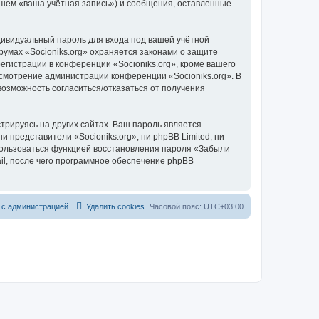
йшем «ваша учётная запись») и сообщения, оставленные
дивидуальный пароль для входа под вашей учётной
румах «Socioniks.org» охраняется законами о защите
истрации в конференции «Socioniks.org», кроме вашего
усмотрение администрации конференции «Socioniks.org». В
 возможность согласиться/отказаться от получения
рируясь на других сайтах. Ваш пароль является
и представители «Socioniks.org», ни phpBB Limited, ни
спользоваться функцией восстановления пароля «Забыли
l, после чего программное обеспечение phpBB
 с администрацией
Удалить cookies
Часовой пояс:
UTC+03:00