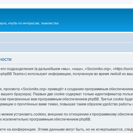
аука, клубы по интересам, знакомства
ности
 его подразделения (в дальнейшем «мы», «наш», «Socioniks.org», «https://soc
 «phpBB Teams») используют информацию, полученную во время любой из ваш
, просмотр «Socioniks.org» приведёт к созданию программным обеспечением
вашего браузера). Первые две cookie содержат только идентификатор польз
чески присвоенные вам программным обеспечением phpBB. Третья cookie буд
формации о прочтённых вами темах, повышая таким образом удобство работы
ы можем установить cookies, внешние по отношению к программному обеспече
ых исключительно программным обеспечением phpBB.
яете на конференцию. Этими данными могут быть, но не исчерпываются, сл