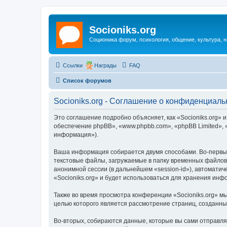
Socioniks.org
Соционика форум, психология, общение, культура, н
Ссылки
Награды
FAQ
Список форумов
Socioniks.org - Соглашение о конфиденциаль
Это соглашение подробно объясняет, как «Socioniks.org» и
обеспечение phpBB», «www.phpbb.com», «phpBB Limited»,
информация»).
Ваша информация собирается двумя способами. Во-первых
текстовые файлы, загружаемые в папку временных файлов 
анонимной сессии (в дальнейшем «session-id»), автомати
«Socioniks.org» и будет использоваться для хранения ин
Также во время просмотра конференции «Socioniks.org» м
целью которого является рассмотрение страниц, созданн
Во-вторых, собираются данные, которые вы сами отправл