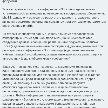
форумами.
Также во время просмотра конференции «Socioniks.org» мы можем
установить cookies, внешние по отношению к программному обеспечению
phpBB, однако они выходят за рамки этого документа, целью которого
является рассмотрение страниц, созданных исключительно программным
обеспечением phpBB.
Во-вторых, собираются данные, которые вы сами отправляете на
конференцию. Этими данными могут быть, но не исчерпываются,
следующие данные: сообщения, размещённые под учётной записью
Гостя (в дальнейшем «анонимные сообщения»), данные, указанные при
регистрации в конференции «Socioniks.org» (в дальнейшем «ваша
учётная запись») и сообщения, оставленные вами после регистрации и
авторизации (в дальнейшем «ваши сообщения»).
Ваша учётная запись будет содержать, как минимум: однозначно
идентифицируемое имя (в дальнейшем «ваше имя пользователя»),
индивидуальный пароль для входа под вашей учётной записью (далее
«ваш пароль») и реальный адрес email (в дальнейшем «ваш адрес
email»). Информация из вашей учётной записи на форумах
«Socioniks.org» охраняется законами о защите компьютерной
информации, применяемыми в стране, предоставляющей нам услуги
хостинга. Любая информация, запрашиваемая при регистрации в
конференции «Socioniks.org», кроме вашего имени пользователя, вашего
пароля и вашего адреса email, может быть как обязательной, так и
необязательной к предоставлению, на усмотрение администрации