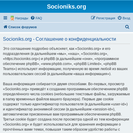
Socioniks.org
Награды
FAQ
Регистрация
Вход
П
Список форумов
о
Socioniks.org - Соглашение о конфиденциальности
и
с
Это соглашение подробно объясняет, как «Socioniks.org» и его
подразделения (в дальнейшем «мы», «наш», «Socioniks.org»,
к
«https://socioniks.org») и phpBB (в дальнейшем «они», «программное
обеспечение phpBB», «www.phpbb.com», «phpBB Limited», «phpBB
Teams») используют информацию, полученную во время любой из ваших
пользовательских сессий (в дальнейшем «ваша информация»).
Ваша информация собирается двумя способами. Во-первых, просмотр
«Socioniks.org» приведёт к созданию программным обеспечением phpBB
определённого числа cookies (небольшие текстовые файлы, загружаемые
в папку временных файлов вашего браузера). Первые две cookie
содержат только идентификатор пользователя (в дальнейшем «user-id»)
и идентификатор анонимной сессии (в дальнейшем «session-id»),
автоматически присвоенные вам программным обеспечением phpBB.
Третья cookie будет создана после просмотра одной из тем конференции
«Socioniks.org» и будет использоваться для хранения информации о
прочтённых вами темах, повышая таким образом удобство работы с