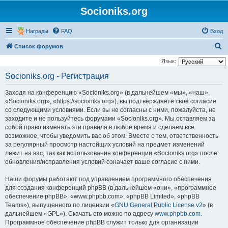
Socioniks.org
Награды
FAQ
Вход
П
Список форумов
о
Язык:
и
Socioniks.org - Регистрация
с
Заходя на конференцию «Socioniks.org» (в дальнейшем «мы», «наш»,
к
«Socioniks.org», «https://socioniks.org»), вы подтверждаете своё согласие
со следующими условиями. Если вы не согласны с ними, пожалуйста, не
заходите и не пользуйтесь форумами «Socioniks.org». Мы оставляем за
собой право изменять эти правила в любое время и сделаем всё
возможное, чтобы уведомить вас об этом. Вместе с тем, ответственность
за регулярный просмотр настойщих условий на предмет изменений
лежит на вас, так как использование конференции «Socioniks.org» после
обновления/исправления условий означает ваше согласие с ними.
Наши форумы работают под управлением программного обеспечения
для создания конференций phpBB (в дальнейшем «они», «программное
обеспечение phpBB», «www.phpbb.com», «phpBB Limited», «phpBB
Teams»), выпущенного по лицензии «
GNU General Public License v2
» (в
дальнейшем «GPL»). Скачать его можно по адресу
www.phpbb.com
.
Программное обеспечение phpBB служит только для организации