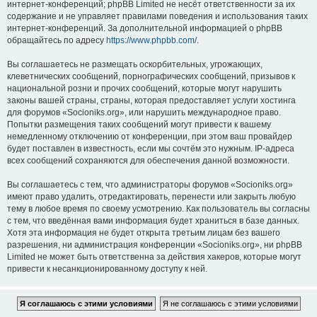
интернет-конференций; phpBB Limited не несёт ответственности за их
содержание и не управляет правилами поведения и использования таких
интернет-конференций. За дополнительной информацией о phpBB
обращайтесь по адресу
https://www.phpbb.com/
.
Вы соглашаетесь не размещать оскорбительных, угрожающих,
клеветнических сообщений, порнографических сообщений, призывов к
национальной розни и прочих сообщений, которые могут нарушить
законы вашей страны, страны, которая предоставляет услуги хостинга
для форумов «Socioniks.org», или нарушить международное право.
Попытки размещения таких сообщений могут привести к вашему
немедленному отключению от конференции, при этом ваш провайдер
будет поставлен в известность, если мы сочтём это нужным. IP-адреса
всех сообщений сохраняются для обеспечения данной возможности.
Вы соглашаетесь с тем, что администраторы форумов «Socioniks.org»
имеют право удалить, отредактировать, перенести или закрыть любую
тему в любое время по своему усмотрению. Как пользователь вы согласны
с тем, что введённая вами информация будет храниться в базе данных.
Хотя эта информация не будет открыта третьим лицам без вашего
разрешения, ни администрация конференции «Socioniks.org», ни phpBB
Limited не может быть ответственна за действия хакеров, которые могут
привести к несанкционированному доступу к ней.