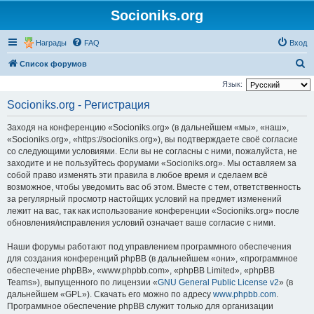
Socioniks.org
Награды
FAQ
Вход
П
Список форумов
о
Язык:
и
Socioniks.org - Регистрация
с
Заходя на конференцию «Socioniks.org» (в дальнейшем «мы», «наш»,
к
«Socioniks.org», «https://socioniks.org»), вы подтверждаете своё согласие
со следующими условиями. Если вы не согласны с ними, пожалуйста, не
заходите и не пользуйтесь форумами «Socioniks.org». Мы оставляем за
собой право изменять эти правила в любое время и сделаем всё
возможное, чтобы уведомить вас об этом. Вместе с тем, ответственность
за регулярный просмотр настойщих условий на предмет изменений
лежит на вас, так как использование конференции «Socioniks.org» после
обновления/исправления условий означает ваше согласие с ними.
Наши форумы работают под управлением программного обеспечения
для создания конференций phpBB (в дальнейшем «они», «программное
обеспечение phpBB», «www.phpbb.com», «phpBB Limited», «phpBB
Teams»), выпущенного по лицензии «
GNU General Public License v2
» (в
дальнейшем «GPL»). Скачать его можно по адресу
www.phpbb.com
.
Программное обеспечение phpBB служит только для организации