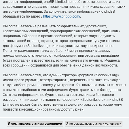
интернет-конференций; phpBB Limited не несёт ответственности за их
содержание и не управляет правилами поведения и использования таких
интернет-конференций. За дополнительной информацией о phpBB
обращайтесь по адресу
https://www.phpbb.com/
.
Вы соглашаетесь не размещать оскорбительных, угрожающих,
клеветнических сообщений, порнографических сообщений, призывов к
национальной розни и прочих сообщений, которые могут нарушить
законы вашей страны, страны, которая предоставляет услуги хостинга
для форумов «Socioniks.org», или нарушить международное право.
Попытки размещения таких сообщений могут привести к вашему
немедленному отключению от конференции, при этом ваш провайдер
будет поставлен в известность, если мы сочтём это нужным. IP-адреса
всех сообщений сохраняются для обеспечения данной возможности.
Вы соглашаетесь с тем, что администраторы форумов «Socioniks.org»
имеют право удалить, отредактировать, перенести или закрыть любую
тему в любое время по своему усмотрению. Как пользователь вы согласны
с тем, что введённая вами информация будет храниться в базе данных.
Хотя эта информация не будет открыта третьим лицам без вашего
разрешения, ни администрация конференции «Socioniks.org», ни phpBB
Limited не может быть ответственна за действия хакеров, которые могут
привести к несанкционированному доступу к ней.