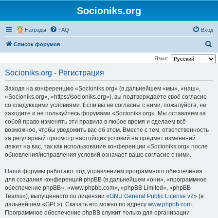
Socioniks.org
Награды
FAQ
Вход
П
Список форумов
о
Язык:
и
Socioniks.org - Регистрация
с
Заходя на конференцию «Socioniks.org» (в дальнейшем «мы», «наш»,
к
«Socioniks.org», «https://socioniks.org»), вы подтверждаете своё согласие
со следующими условиями. Если вы не согласны с ними, пожалуйста, не
заходите и не пользуйтесь форумами «Socioniks.org». Мы оставляем за
собой право изменять эти правила в любое время и сделаем всё
возможное, чтобы уведомить вас об этом. Вместе с тем, ответственность
за регулярный просмотр настойщих условий на предмет изменений
лежит на вас, так как использование конференции «Socioniks.org» после
обновления/исправления условий означает ваше согласие с ними.
Наши форумы работают под управлением программного обеспечения
для создания конференций phpBB (в дальнейшем «они», «программное
обеспечение phpBB», «www.phpbb.com», «phpBB Limited», «phpBB
Teams»), выпущенного по лицензии «
GNU General Public License v2
» (в
дальнейшем «GPL»). Скачать его можно по адресу
www.phpbb.com
.
Программное обеспечение phpBB служит только для организации