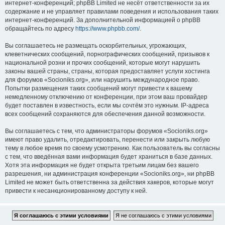
интернет-конференций; phpBB Limited не несёт ответственности за их
содержание и не управляет правилами поведения и использования таких
интернет-конференций. За дополнительной информацией о phpBB
обращайтесь по адресу
https://www.phpbb.com/
.
Вы соглашаетесь не размещать оскорбительных, угрожающих,
клеветнических сообщений, порнографических сообщений, призывов к
национальной розни и прочих сообщений, которые могут нарушить
законы вашей страны, страны, которая предоставляет услуги хостинга
для форумов «Socioniks.org», или нарушить международное право.
Попытки размещения таких сообщений могут привести к вашему
немедленному отключению от конференции, при этом ваш провайдер
будет поставлен в известность, если мы сочтём это нужным. IP-адреса
всех сообщений сохраняются для обеспечения данной возможности.
Вы соглашаетесь с тем, что администраторы форумов «Socioniks.org»
имеют право удалить, отредактировать, перенести или закрыть любую
тему в любое время по своему усмотрению. Как пользователь вы согласны
с тем, что введённая вами информация будет храниться в базе данных.
Хотя эта информация не будет открыта третьим лицам без вашего
разрешения, ни администрация конференции «Socioniks.org», ни phpBB
Limited не может быть ответственна за действия хакеров, которые могут
привести к несанкционированному доступу к ней.