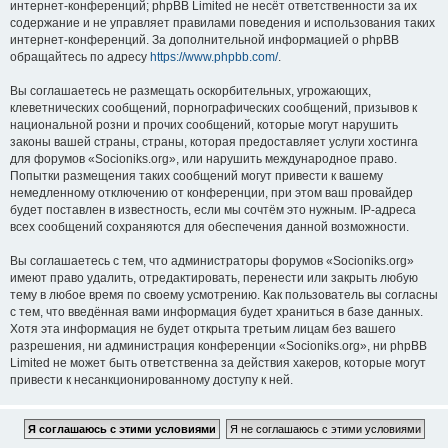
интернет-конференций; phpBB Limited не несёт ответственности за их
содержание и не управляет правилами поведения и использования таких
интернет-конференций. За дополнительной информацией о phpBB
обращайтесь по адресу
https://www.phpbb.com/
.
Вы соглашаетесь не размещать оскорбительных, угрожающих,
клеветнических сообщений, порнографических сообщений, призывов к
национальной розни и прочих сообщений, которые могут нарушить
законы вашей страны, страны, которая предоставляет услуги хостинга
для форумов «Socioniks.org», или нарушить международное право.
Попытки размещения таких сообщений могут привести к вашему
немедленному отключению от конференции, при этом ваш провайдер
будет поставлен в известность, если мы сочтём это нужным. IP-адреса
всех сообщений сохраняются для обеспечения данной возможности.
Вы соглашаетесь с тем, что администраторы форумов «Socioniks.org»
имеют право удалить, отредактировать, перенести или закрыть любую
тему в любое время по своему усмотрению. Как пользователь вы согласны
с тем, что введённая вами информация будет храниться в базе данных.
Хотя эта информация не будет открыта третьим лицам без вашего
разрешения, ни администрация конференции «Socioniks.org», ни phpBB
Limited не может быть ответственна за действия хакеров, которые могут
привести к несанкционированному доступу к ней.