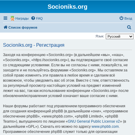
Socioniks.org
Награды
FAQ
Вход
П
Список форумов
о
Язык:
и
Socioniks.org - Регистрация
с
Заходя на конференцию «Socioniks.org» (в дальнейшем «мы», «наш»,
к
«Socioniks.org», «https://socioniks.org»), вы подтверждаете своё согласие
со следующими условиями. Если вы не согласны с ними, пожалуйста, не
заходите и не пользуйтесь форумами «Socioniks.org». Мы оставляем за
собой право изменять эти правила в любое время и сделаем всё
возможное, чтобы уведомить вас об этом. Вместе с тем, ответственность
за регулярный просмотр настойщих условий на предмет изменений
лежит на вас, так как использование конференции «Socioniks.org» после
обновления/исправления условий означает ваше согласие с ними.
Наши форумы работают под управлением программного обеспечения
для создания конференций phpBB (в дальнейшем «они», «программное
обеспечение phpBB», «www.phpbb.com», «phpBB Limited», «phpBB
Teams»), выпущенного по лицензии «
GNU General Public License v2
» (в
дальнейшем «GPL»). Скачать его можно по адресу
www.phpbb.com
.
Программное обеспечение phpBB служит только для организации