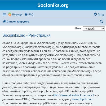
Socioniks.org
Награды
FAQ
Вход
П
Список форумов
о
Язык:
и
Socioniks.org - Регистрация
с
Заходя на конференцию «Socioniks.org» (в дальнейшем «мы», «наш»,
к
«Socioniks.org», «https://socioniks.org»), вы подтверждаете своё согласие
со следующими условиями. Если вы не согласны с ними, пожалуйста, не
заходите и не пользуйтесь форумами «Socioniks.org». Мы оставляем за
собой право изменять эти правила в любое время и сделаем всё
возможное, чтобы уведомить вас об этом. Вместе с тем, ответственность
за регулярный просмотр настойщих условий на предмет изменений
лежит на вас, так как использование конференции «Socioniks.org» после
обновления/исправления условий означает ваше согласие с ними.
Наши форумы работают под управлением программного обеспечения
для создания конференций phpBB (в дальнейшем «они», «программное
обеспечение phpBB», «www.phpbb.com», «phpBB Limited», «phpBB
Teams»), выпущенного по лицензии «
GNU General Public License v2
» (в
дальнейшем «GPL»). Скачать его можно по адресу
www.phpbb.com
.
Программное обеспечение phpBB служит только для организации