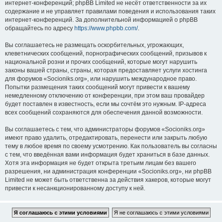
интернет-конференций; phpBB Limited не несёт ответственности за их
содержание и не управляет правилами поведения и использования таких
интернет-конференций. За дополнительной информацией о phpBB
обращайтесь по адресу
https://www.phpbb.com/
.
Вы соглашаетесь не размещать оскорбительных, угрожающих,
клеветнических сообщений, порнографических сообщений, призывов к
национальной розни и прочих сообщений, которые могут нарушить
законы вашей страны, страны, которая предоставляет услуги хостинга
для форумов «Socioniks.org», или нарушить международное право.
Попытки размещения таких сообщений могут привести к вашему
немедленному отключению от конференции, при этом ваш провайдер
будет поставлен в известность, если мы сочтём это нужным. IP-адреса
всех сообщений сохраняются для обеспечения данной возможности.
Вы соглашаетесь с тем, что администраторы форумов «Socioniks.org»
имеют право удалить, отредактировать, перенести или закрыть любую
тему в любое время по своему усмотрению. Как пользователь вы согласны
с тем, что введённая вами информация будет храниться в базе данных.
Хотя эта информация не будет открыта третьим лицам без вашего
разрешения, ни администрация конференции «Socioniks.org», ни phpBB
Limited не может быть ответственна за действия хакеров, которые могут
привести к несанкционированному доступу к ней.