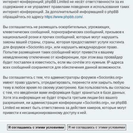
интернет-конференций; phpBB Limited не несёт ответственности за их
содержание и не управляет правилами поведения и использования таких
интернет-конференций. За дополнительной информацией о phpBB
обращайтесь по адресу
https://www.phpbb.com/
.
Вы соглашаетесь не размещать оскорбительных, угрожающих,
клеветнических сообщений, порнографических сообщений, призывов к
национальной розни и прочих сообщений, которые могут нарушить
законы вашей страны, страны, которая предоставляет услуги хостинга
для форумов «Socioniks.org», или нарушить международное право.
Попытки размещения таких сообщений могут привести к вашему
немедленному отключению от конференции, при этом ваш провайдер
будет поставлен в известность, если мы сочтём это нужным. IP-адреса
всех сообщений сохраняются для обеспечения данной возможности.
Вы соглашаетесь с тем, что администраторы форумов «Socioniks.org»
имеют право удалить, отредактировать, перенести или закрыть любую
тему в любое время по своему усмотрению. Как пользователь вы согласны
с тем, что введённая вами информация будет храниться в базе данных.
Хотя эта информация не будет открыта третьим лицам без вашего
разрешения, ни администрация конференции «Socioniks.org», ни phpBB
Limited не может быть ответственна за действия хакеров, которые могут
привести к несанкционированному доступу к ней.