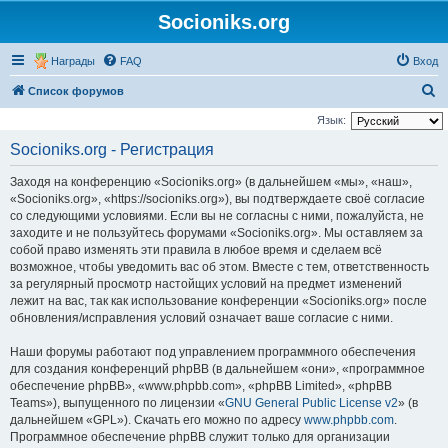
Socioniks.org
Награды
FAQ
Вход
П
Список форумов
о
Язык:
и
Socioniks.org - Регистрация
с
Заходя на конференцию «Socioniks.org» (в дальнейшем «мы», «наш»,
к
«Socioniks.org», «https://socioniks.org»), вы подтверждаете своё согласие
со следующими условиями. Если вы не согласны с ними, пожалуйста, не
заходите и не пользуйтесь форумами «Socioniks.org». Мы оставляем за
собой право изменять эти правила в любое время и сделаем всё
возможное, чтобы уведомить вас об этом. Вместе с тем, ответственность
за регулярный просмотр настойщих условий на предмет изменений
лежит на вас, так как использование конференции «Socioniks.org» после
обновления/исправления условий означает ваше согласие с ними.
Наши форумы работают под управлением программного обеспечения
для создания конференций phpBB (в дальнейшем «они», «программное
обеспечение phpBB», «www.phpbb.com», «phpBB Limited», «phpBB
Teams»), выпущенного по лицензии «
GNU General Public License v2
» (в
дальнейшем «GPL»). Скачать его можно по адресу
www.phpbb.com
.
Программное обеспечение phpBB служит только для организации