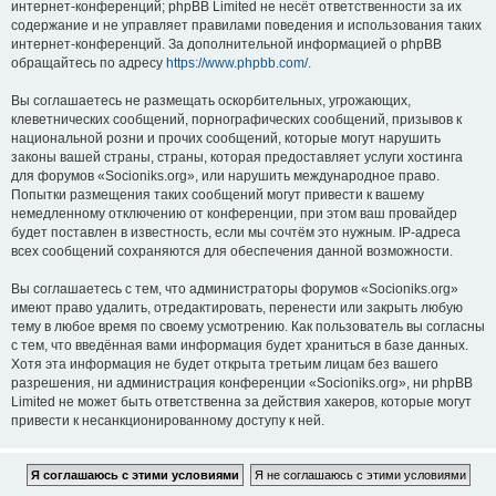
интернет-конференций; phpBB Limited не несёт ответственности за их
содержание и не управляет правилами поведения и использования таких
интернет-конференций. За дополнительной информацией о phpBB
обращайтесь по адресу
https://www.phpbb.com/
.
Вы соглашаетесь не размещать оскорбительных, угрожающих,
клеветнических сообщений, порнографических сообщений, призывов к
национальной розни и прочих сообщений, которые могут нарушить
законы вашей страны, страны, которая предоставляет услуги хостинга
для форумов «Socioniks.org», или нарушить международное право.
Попытки размещения таких сообщений могут привести к вашему
немедленному отключению от конференции, при этом ваш провайдер
будет поставлен в известность, если мы сочтём это нужным. IP-адреса
всех сообщений сохраняются для обеспечения данной возможности.
Вы соглашаетесь с тем, что администраторы форумов «Socioniks.org»
имеют право удалить, отредактировать, перенести или закрыть любую
тему в любое время по своему усмотрению. Как пользователь вы согласны
с тем, что введённая вами информация будет храниться в базе данных.
Хотя эта информация не будет открыта третьим лицам без вашего
разрешения, ни администрация конференции «Socioniks.org», ни phpBB
Limited не может быть ответственна за действия хакеров, которые могут
привести к несанкционированному доступу к ней.