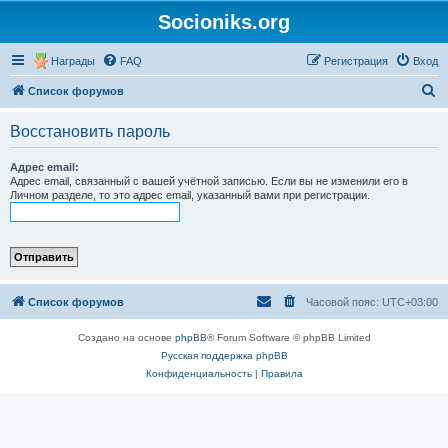
Socioniks.org
Награды
FAQ
Регистрация
Вход
П
Список форумов
о
Восстановить пароль
и
с
Адрес email:
Адрес email, связанный с вашей учётной записью. Если вы не изменили его в
к
Личном разделе, то это адрес email, указанный вами при регистрации.
Список форумов
Часовой пояс:
UTC+03:00
Создано на основе
phpBB
® Forum Software © phpBB Limited
Русская поддержка phpBB
Конфиденциальность
|
Правила