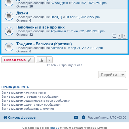
Последнее сообщение
Билли Джин
«
Сб сен 02, 2023 2:49 pm
Ответы:
18
Джеки
Последнее сообщение
DaniQQ
«
Чт авг 31, 2023 9:27 pm
Ответы:
6
Наполеоны и всё про них
Последнее сообщение
Агриппина
«
Чт июн 22, 2023 9:16 pm
Ответы:
32
1
2
Тождики - Бальзаки (Критики)
Последнее сообщение
halfblood
«
Чт апр 21, 2022 10:12 pm
Ответы:
6
Новая тема
12 тем • Страница
1
из
1
Перейти
ПРАВА ДОСТУПА
Вы
не можете
начинать темы
Вы
не можете
отвечать на сообщения
Вы
не можете
редактировать свои сообщения
Вы
не можете
удалять свои сообщения
Вы
не можете
добавлять вложения
Список форумов
Часовой пояс:
UTC+03:00
Создано на основе
phpBB
® Forum Software © phpBB Limited