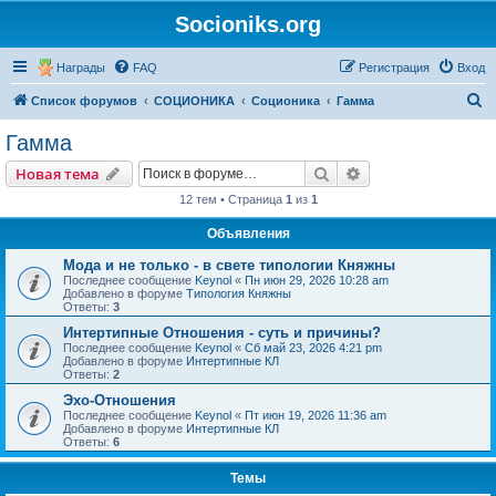
Socioniks.org
Награды
FAQ
Регистрация
Вход
П
Список форумов
СОЦИОНИКА
Соционика
Гамма
о
Гамма
и
Поиск
Расширенный пои
Новая тема
с
12 тем • Страница
1
из
1
к
Объявления
Мода и не только - в свете типологии Княжны
Последнее сообщение
Keynol
«
Пн июн 29, 2026 10:28 am
Добавлено в форуме
Типология Княжны
Ответы:
3
Интертипные Отношения - суть и причины?
Последнее сообщение
Keynol
«
Сб май 23, 2026 4:21 pm
Добавлено в форуме
Интертипные КЛ
Ответы:
2
Эхо-Отношения
Последнее сообщение
Keynol
«
Пт июн 19, 2026 11:36 am
Добавлено в форуме
Интертипные КЛ
Ответы:
6
Темы