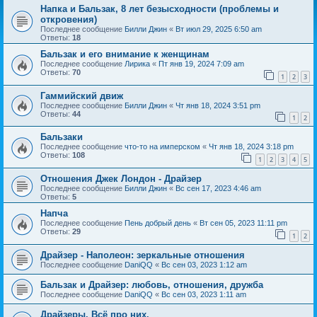
Напка и Бальзак, 8 лет безысходности (проблемы и
откровения)
Последнее сообщение
Билли Джин
«
Вт июл 29, 2025 6:50 am
Ответы:
18
Бальзак и его внимание к женщинам
Последнее сообщение
Лирика
«
Пт янв 19, 2024 7:09 am
Ответы:
70
1
2
3
Гаммийский движ
Последнее сообщение
Билли Джин
«
Чт янв 18, 2024 3:51 pm
Ответы:
44
1
2
Бальзаки
Последнее сообщение
что-то на имперском
«
Чт янв 18, 2024 3:18 pm
Ответы:
108
1
2
3
4
5
Отношения Джек Лондон - Драйзер
Последнее сообщение
Билли Джин
«
Вс сен 17, 2023 4:46 am
Ответы:
5
Напча
Последнее сообщение
Пень добрый день
«
Вт сен 05, 2023 11:11 pm
Ответы:
29
1
2
Драйзер - Наполеон: зеркальные отношения
Последнее сообщение
DaniQQ
«
Вс сен 03, 2023 1:12 am
Бальзак и Драйзер: любовь, отношения, дружба
Последнее сообщение
DaniQQ
«
Вс сен 03, 2023 1:11 am
Драйзеры. Всё про них.