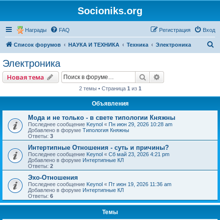
Socioniks.org
Награды
FAQ
Регистрация
Вход
П
Список форумов
НАУКА И ТЕХНИКА
Техника
Электроника
о
Электроника
и
Поиск
Расширенный пои
Новая тема
с
2 темы • Страница
1
из
1
к
Объявления
Мода и не только - в свете типологии Княжны
Последнее сообщение
Keynol
«
Пн июн 29, 2026 10:28 am
Добавлено в форуме
Типология Княжны
Ответы:
3
Интертипные Отношения - суть и причины?
Последнее сообщение
Keynol
«
Сб май 23, 2026 4:21 pm
Добавлено в форуме
Интертипные КЛ
Ответы:
2
Эхо-Отношения
Последнее сообщение
Keynol
«
Пт июн 19, 2026 11:36 am
Добавлено в форуме
Интертипные КЛ
Ответы:
6
Темы