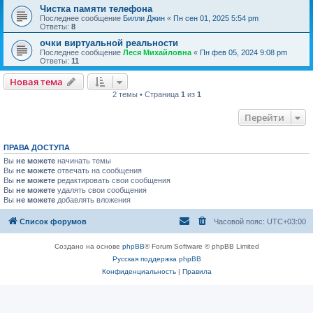
Чистка памяти телефона
Последнее сообщение
Билли Джин
«
Пн сен 01, 2025 5:54 pm
Ответы:
8
очки виртуальной реальности
Последнее сообщение
Леся Михайловна
«
Пн фев 05, 2024 9:08 pm
Ответы:
11
Новая тема
2 темы • Страница
1
из
1
Перейти
ПРАВА ДОСТУПА
Вы
не можете
начинать темы
Вы
не можете
отвечать на сообщения
Вы
не можете
редактировать свои сообщения
Вы
не можете
удалять свои сообщения
Вы
не можете
добавлять вложения
Список форумов
Часовой пояс:
UTC+03:00
Создано на основе
phpBB
® Forum Software © phpBB Limited
Русская поддержка phpBB
Конфиденциальность
|
Правила