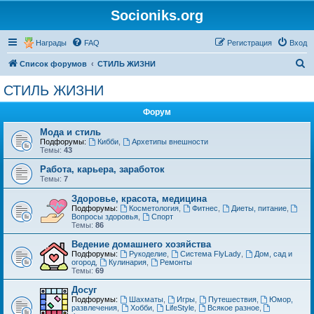
Socioniks.org
Награды
FAQ
Регистрация
Вход
П
Список форумов
СТИЛЬ ЖИЗНИ
о
СТИЛЬ ЖИЗНИ
и
Форум
с
к
Мода и стиль
Подфорумы:
Кибби
,
Архетипы внешности
Темы:
43
Работа, карьера, заработок
Темы:
7
Здоровье, красота, медицина
Подфорумы:
Косметология
,
Фитнес
,
Диеты, питание
,
Вопросы здоровья
,
Спорт
Темы:
86
Ведение домашнего хозяйства
Подфорумы:
Рукоделие
,
Система FlyLady
,
Дом, сад и
огород
,
Кулинария
,
Ремонты
Темы:
69
Досуг
Подфорумы:
Шахматы
,
Игры
,
Путешествия
,
Юмор,
развлечения
,
Хобби
,
LifeStyle
,
Всякое разное
,