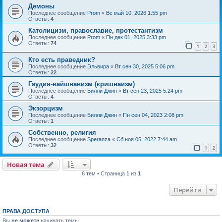
Демоны
Последнее сообщение
Prom
«
Вс май 10, 2026 1:55 pm
Ответы:
4
Католицизм, православие, протестантизм
Последнее сообщение
Prom
«
Пн дек 01, 2025 3:33 pm
Ответы:
74
1
2
3
Кто есть праведник?
Последнее сообщение
Эльвира
«
Вт сен 30, 2025 5:06 pm
Ответы:
22
Гаудия-вайшнавизм (кришнаизм)
Последнее сообщение
Билли Джин
«
Вт сен 23, 2025 5:24 pm
Ответы:
4
Экзорцизм
Последнее сообщение
Билли Джин
«
Пн сен 04, 2023 2:08 pm
Ответы:
1
Собственно, религия
Последнее сообщение
Speranza
«
Сб ноя 05, 2022 7:44 am
Ответы:
32
1
2
Новая тема
6 тем • Страница
1
из
1
Перейти
ПРАВА ДОСТУПА
Вы
не можете
начинать темы