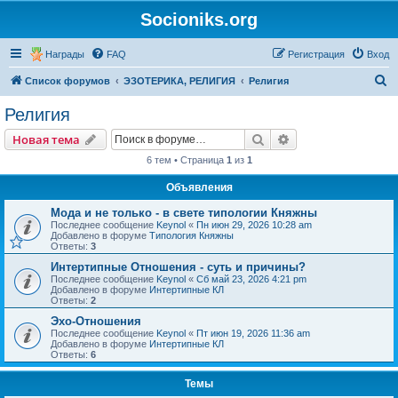
Socioniks.org
Награды
FAQ
Регистрация
Вход
П
Список форумов
ЭЗОТЕРИКА, РЕЛИГИЯ
Религия
о
Религия
и
Поиск
Расширенный пои
Новая тема
с
6 тем • Страница
1
из
1
к
Объявления
Мода и не только - в свете типологии Княжны
Последнее сообщение
Keynol
«
Пн июн 29, 2026 10:28 am
Добавлено в форуме
Типология Княжны
Ответы:
3
Интертипные Отношения - суть и причины?
Последнее сообщение
Keynol
«
Сб май 23, 2026 4:21 pm
Добавлено в форуме
Интертипные КЛ
Ответы:
2
Эхо-Отношения
Последнее сообщение
Keynol
«
Пт июн 19, 2026 11:36 am
Добавлено в форуме
Интертипные КЛ
Ответы:
6
Темы