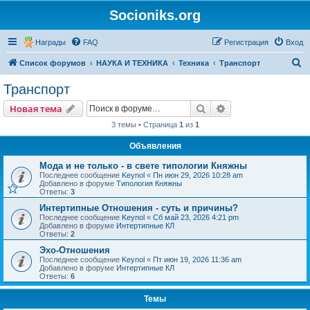
Socioniks.org
Награды
FAQ
Регистрация
Вход
П
Список форумов
НАУКА И ТЕХНИКА
Техника
Транспорт
о
Транспорт
и
Поиск
Расширенный пои
Новая тема
с
3 темы • Страница
1
из
1
к
Объявления
Мода и не только - в свете типологии Княжны
Последнее сообщение
Keynol
«
Пн июн 29, 2026 10:28 am
Добавлено в форуме
Типология Княжны
Ответы:
3
Интертипные Отношения - суть и причины?
Последнее сообщение
Keynol
«
Сб май 23, 2026 4:21 pm
Добавлено в форуме
Интертипные КЛ
Ответы:
2
Эхо-Отношения
Последнее сообщение
Keynol
«
Пт июн 19, 2026 11:36 am
Добавлено в форуме
Интертипные КЛ
Ответы:
6
Темы