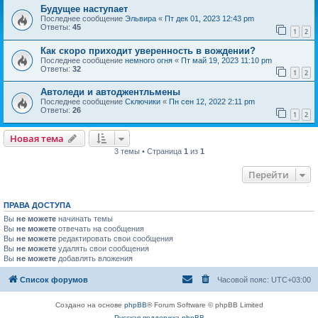
Будущее наступает
Последнее сообщение
Эльвира
«
Пт дек 01, 2023 12:43 pm
Ответы:
45
1
2
Как скоро приходит уверенность в вождении?
Последнее сообщение
немного огня
«
Пт май 19, 2023 11:10 pm
Ответы:
32
1
2
Автоледи и автоджентльмены
Последнее сообщение
Сключики
«
Пн сен 12, 2022 2:11 pm
Ответы:
26
1
2
Новая тема
3 темы • Страница
1
из
1
Перейти
ПРАВА ДОСТУПА
Вы
не можете
начинать темы
Вы
не можете
отвечать на сообщения
Вы
не можете
редактировать свои сообщения
Вы
не можете
удалять свои сообщения
Вы
не можете
добавлять вложения
Список форумов
Часовой пояс:
UTC+03:00
Создано на основе
phpBB
® Forum Software © phpBB Limited
Русская поддержка phpBB