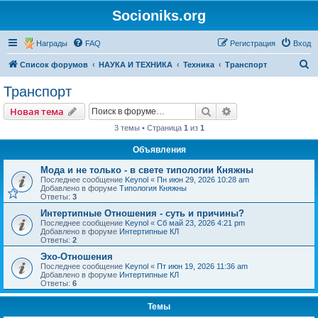
Socioniks.org
Награды
FAQ
Регистрация
Вход
П
Список форумов
НАУКА И ТЕХНИКА
Техника
Транспорт
о
Транспорт
и
Поиск
Расширенный пои
Новая тема
с
3 темы • Страница
1
из
1
к
Объявления
Мода и не только - в свете типологии Княжны
Последнее сообщение
Keynol
«
Пн июн 29, 2026 10:28 am
Добавлено в форуме
Типология Княжны
Ответы:
3
Интертипные Отношения - суть и причины?
Последнее сообщение
Keynol
«
Сб май 23, 2026 4:21 pm
Добавлено в форуме
Интертипные КЛ
Ответы:
2
Эхо-Отношения
Последнее сообщение
Keynol
«
Пт июн 19, 2026 11:36 am
Добавлено в форуме
Интертипные КЛ
Ответы:
6
Темы