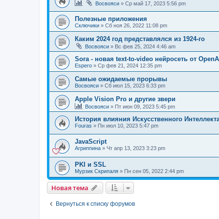
Восвояси
»
Ср май 17, 2023 5:56 pm
Полезные приложения
Сключики
»
Сб ноя 26, 2022 11:08 pm
Каким 2024 год представлялся из 1924-го
Восвояси
»
Вс фев 25, 2024 4:46 am
Sora - новая text-to-video нейросеть от OpenA
Espero
»
Ср фев 21, 2024 12:35 pm
Самые ожидаемые прорывы
Восвояси
»
Сб июл 15, 2023 6:33 pm
Apple Vision Pro и другие звери
Восвояси
»
Пт июн 09, 2023 5:45 pm
История влияния Искусственного Интеллекта
Fouras
»
Пн июл 10, 2023 5:47 pm
JavaScript
Агриппина
»
Чт апр 13, 2023 3:23 pm
PKI и SSL
Мурзик Скрипаля
»
Пн сен 05, 2022 2:44 pm
Новая тема
Вернуться к списку форумов