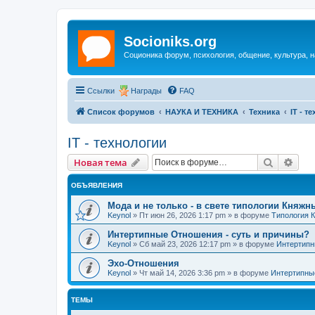
Socioniks.org
Соционика форум, психология, общение, культура, н
Ссылки
Награды
FAQ
Список форумов
НАУКА И ТЕХНИКА
Техника
IT - т
IT - технологии
Поиск
Рас
Новая тема
ОБЪЯВЛЕНИЯ
Мода и не только - в свете типологии Княжн
Keynol
»
Пт июн 26, 2026 1:17 pm
» в форуме
Типология 
Интертипные Отношения - суть и причины?
Keynol
»
Сб май 23, 2026 12:17 pm
» в форуме
Интертипн
Эхо-Отношения
Keynol
»
Чт май 14, 2026 3:36 pm
» в форуме
Интертипны
ТЕМЫ