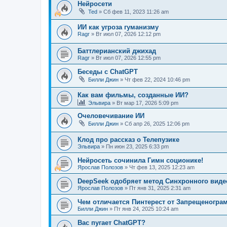
Нейросети
Ted
»
Сб фев 11, 2023 11:26 am
ИИ как угроза гуманизму
Ragr
»
Вт июл 07, 2026 12:12 pm
Баттлерианский джихад
Ragr
»
Вт июл 07, 2026 12:55 pm
Беседы с ChatGPT
Билли Джин
»
Чт фев 22, 2024 10:46 pm
Как вам фильмы, созданные ИИ?
Эльвира
»
Вт мар 17, 2026 5:09 pm
Очеловечивание ИИ
Билли Джин
»
Сб апр 26, 2025 12:06 pm
Клод про рассказ о Телепузике
Эльвира
»
Пн июн 23, 2025 6:33 pm
Нейросеть сочинила Гимн соционике!
Ярослав Полозов
»
Чт фев 13, 2025 12:23 am
DeepSeek одобряет метод Синхронного виде
Ярослав Полозов
»
Пт янв 31, 2025 2:31 am
Чем отличается Пинтерест от Запрещеногра
Билли Джин
»
Пт янв 24, 2025 10:24 am
Вас пугает ChatGPT?