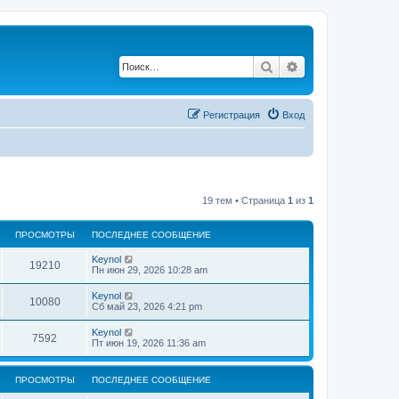
Поиск
Расширенный по
Регистрация
Вход
19 тем • Страница
1
из
1
ПРОСМОТРЫ
ПОСЛЕДНЕЕ СООБЩЕНИЕ
П
Keynol
П
19210
о
Пн июн 29, 2026 10:28 am
с
р
л
П
Keynol
П
10080
е
о
Сб май 23, 2026 4:21 pm
о
д
с
н
р
л
П
Keynol
с
е
П
7592
е
о
Пт июн 19, 2026 11:36 am
е
о
д
с
с
м
н
р
л
о
с
е
е
о
о
ПРОСМОТРЫ
е
ПОСЛЕДНЕЕ СООБЩЕНИЕ
о
д
б
с
м
н
щ