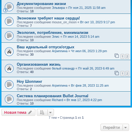
Документирование жизни
Последнее сообщение
Эльвира
«
Пт ноя 21, 2025 11:58 am
Ответы:
18
Экономии требуют наши сердца!
Последнее сообщение
mouse_on_moon
«
Вт окт 10, 2023 9:17 pm
Ответы:
7
Экология, потребление, минимализм
Последнее сообщение
Элис
«
Пт июл 14, 2023 5:14 am
Ответы:
10
Ваш идеальный отпуск/отдых
Последнее сообщение
Агриппина
«
Чт июл 06, 2023 1:29 pm
Ответы:
30
1
2
Организованная жизнь
Последнее сообщение
белый олеандр
«
Пт май 26, 2023 6:49 am
Ответы:
40
1
2
Ноу Шоппинг
Последнее сообщение
Агриппина
«
Вт фев 28, 2023 11:25 am
Ответы:
2
Система планирования Bullet Journal
Последнее сообщение
Richard
«
Вт янв 17, 2023 4:22 pm
Ответы:
10
Новая тема
7 тем • Страница
1
из
1
Перейти