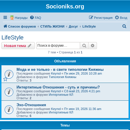
Socioniks.org
Награды
FAQ
Регистрация
Вход
П
Список форумов
СТИЛЬ ЖИЗНИ
Досуг
LifeStyle
о
LifeStyle
и
Поиск
Расширенный пои
Новая тема
с
7 тем • Страница
1
из
1
к
Объявления
Мода и не только - в свете типологии Княжны
Последнее сообщение
Keynol
«
Пн июн 29, 2026 10:28 am
Добавлено в форуме
Типология Княжны
Ответы:
3
Интертипные Отношения - суть и причины?
Последнее сообщение
Keynol
«
Сб май 23, 2026 4:21 pm
Добавлено в форуме
Интертипные КЛ
Ответы:
2
Эхо-Отношения
Последнее сообщение
Keynol
«
Пт июн 19, 2026 11:36 am
Добавлено в форуме
Интертипные КЛ
Ответы:
6
Темы