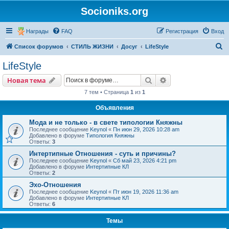
Socioniks.org
Награды
FAQ
Регистрация
Вход
П
Список форумов
СТИЛЬ ЖИЗНИ
Досуг
LifeStyle
о
LifeStyle
и
Поиск
Расширенный пои
Новая тема
с
7 тем • Страница
1
из
1
к
Объявления
Мода и не только - в свете типологии Княжны
Последнее сообщение
Keynol
«
Пн июн 29, 2026 10:28 am
Добавлено в форуме
Типология Княжны
Ответы:
3
Интертипные Отношения - суть и причины?
Последнее сообщение
Keynol
«
Сб май 23, 2026 4:21 pm
Добавлено в форуме
Интертипные КЛ
Ответы:
2
Эхо-Отношения
Последнее сообщение
Keynol
«
Пт июн 19, 2026 11:36 am
Добавлено в форуме
Интертипные КЛ
Ответы:
6
Темы