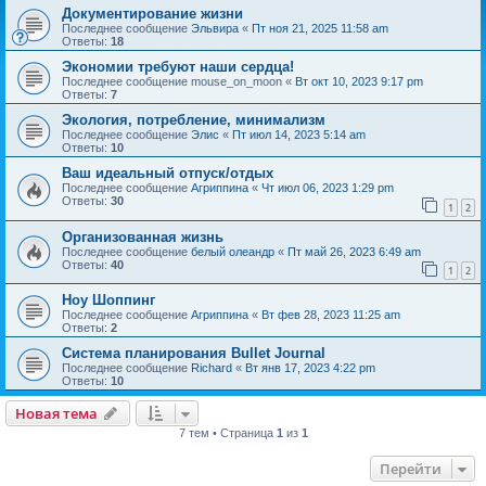
Документирование жизни
Последнее сообщение
Эльвира
«
Пт ноя 21, 2025 11:58 am
Ответы:
18
Экономии требуют наши сердца!
Последнее сообщение
mouse_on_moon
«
Вт окт 10, 2023 9:17 pm
Ответы:
7
Экология, потребление, минимализм
Последнее сообщение
Элис
«
Пт июл 14, 2023 5:14 am
Ответы:
10
Ваш идеальный отпуск/отдых
Последнее сообщение
Агриппина
«
Чт июл 06, 2023 1:29 pm
Ответы:
30
1
2
Организованная жизнь
Последнее сообщение
белый олеандр
«
Пт май 26, 2023 6:49 am
Ответы:
40
1
2
Ноу Шоппинг
Последнее сообщение
Агриппина
«
Вт фев 28, 2023 11:25 am
Ответы:
2
Система планирования Bullet Journal
Последнее сообщение
Richard
«
Вт янв 17, 2023 4:22 pm
Ответы:
10
Новая тема
7 тем • Страница
1
из
1
Перейти