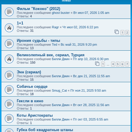
Темы
Фильм "Кококо" (2012)
Последнее сообщение
ghost buster
«
Вт июл 07, 2026 1:05 am
Ответы:
4
1+1
Последнее сообщение
Ragr
«
Чт июл 02, 2026 6:22 pm
Ответы:
31
1
2
Ирония судьбы - типы
Последнее сообщение
Ted
«
Вс май 31, 2026 9:20 pm
Ответы:
13
Великолепный век, сериал, Турция
Последнее сообщение
Билли Джин
«
Пт апр 10, 2026 6:30 pm
Ответы:
150
1
4
5
6
7
…
Энн (сериал)
Последнее сообщение
Билли Джин
«
Вс дек 21, 2025 11:55 am
Ответы:
15
Собачье сердце
Последнее сообщение
Smug_Cat
«
Пт ноя 21, 2025 9:50 am
Ответы:
18
Гексли в кино
Последнее сообщение
Билли Джин
«
Вт окт 28, 2025 11:56 am
Ответы:
1
Коты Аристократы
Последнее сообщение
Билли Джин
«
Пт окт 03, 2025 6:55 am
Ответы:
1
Губка боб квадратные штаны