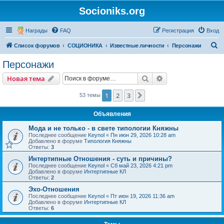
Socioniks.org
Награды
FAQ
Регистрация
Вход
П
Список форумов
СОЦИОНИКА
Известные личности
Персонажи
о
Персонажи
и
Поиск
Расширенный пои
Новая тема
с
к
1
2
3
След.
53 темы
Объявления
Мода и не только - в свете типологии Княжны
Последнее сообщение
Keynol
«
Пн июн 29, 2026 10:28 am
Добавлено в форуме
Типология Княжны
Ответы:
3
Интертипные Отношения - суть и причины?
Последнее сообщение
Keynol
«
Сб май 23, 2026 4:21 pm
Добавлено в форуме
Интертипные КЛ
Ответы:
2
Эхо-Отношения
Последнее сообщение
Keynol
«
Пт июн 19, 2026 11:36 am
Добавлено в форуме
Интертипные КЛ
Ответы:
6