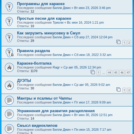
Программы для караоке
Последнее сообщение
Билли Джин
«
Вт июн 23, 2026 3:46 pm
Ответы:
12
Простые песни для караоке
Последнее сообщение
Триоли
«
Вс июн 16, 2024 1:21 pm
Ответы:
10
Как загрузить минусовку в Смул
Последнее сообщение
Билли Джин
«
Сб апр 27, 2024 12:04 pm
Ответы:
29
1
2
Правила раздела
Последнее сообщение
Билли Джин
«
Сб июн 18, 2022 3:32 am
Караоке-болталка
Последнее сообщение
Ragr
«
Ср авг 05, 2026 12:34 pm
Ответы:
1170
1
44
45
46
47
…
ДУЭТЫ
Последнее сообщение
Билли Джин
«
Ср авг 05, 2026 9:02 am
Ответы:
30
1
2
Мантры и псалмы от Чаппы
Последнее сообщение
Билли Джин
«
Пт июл 17, 2026 9:09 am
Упражнения для развития расщепления
Последнее сообщение
Билли Джин
«
Вт июн 30, 2026 12:51 pm
Ответы:
14
Смысл видеоклипов
Последнее сообщение
Билли Джин
«
Пн июн 15, 2026 7:17 am
Ответы:
3