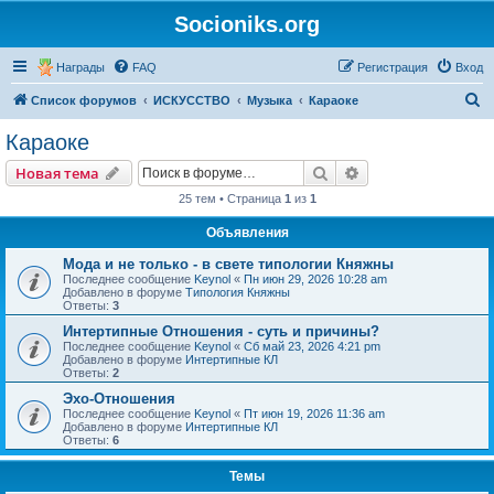
Socioniks.org
Награды
FAQ
Регистрация
Вход
П
Список форумов
ИСКУССТВО
Музыка
Караоке
о
Караоке
и
Поиск
Расширенный пои
Новая тема
с
25 тем • Страница
1
из
1
к
Объявления
Мода и не только - в свете типологии Княжны
Последнее сообщение
Keynol
«
Пн июн 29, 2026 10:28 am
Добавлено в форуме
Типология Княжны
Ответы:
3
Интертипные Отношения - суть и причины?
Последнее сообщение
Keynol
«
Сб май 23, 2026 4:21 pm
Добавлено в форуме
Интертипные КЛ
Ответы:
2
Эхо-Отношения
Последнее сообщение
Keynol
«
Пт июн 19, 2026 11:36 am
Добавлено в форуме
Интертипные КЛ
Ответы:
6
Темы