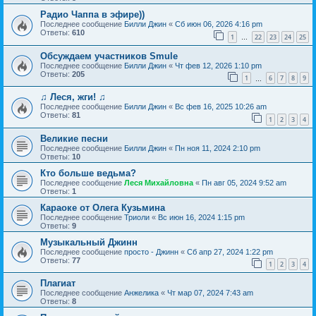
Радио Чаппа в эфире))
Последнее сообщение
Билли Джин
«
Сб июн 06, 2026 4:16 pm
Ответы:
610
1
22
23
24
25
…
Обсуждаем участников Smule
Последнее сообщение
Билли Джин
«
Чт фев 12, 2026 1:10 pm
Ответы:
205
1
6
7
8
9
…
♫ Леся, жги! ♫
Последнее сообщение
Билли Джин
«
Вс фев 16, 2025 10:26 am
Ответы:
81
1
2
3
4
Великие песни
Последнее сообщение
Билли Джин
«
Пн ноя 11, 2024 2:10 pm
Ответы:
10
Кто больше ведьма?
Последнее сообщение
Леся Михайловна
«
Пн авг 05, 2024 9:52 am
Ответы:
1
Караоке от Олега Кузьмина
Последнее сообщение
Триоли
«
Вс июн 16, 2024 1:15 pm
Ответы:
9
Музыкальный Джинн
Последнее сообщение
просто - Джинн
«
Сб апр 27, 2024 1:22 pm
Ответы:
77
1
2
3
4
Плагиат
Последнее сообщение
Анжелика
«
Чт мар 07, 2024 7:43 am
Ответы:
8