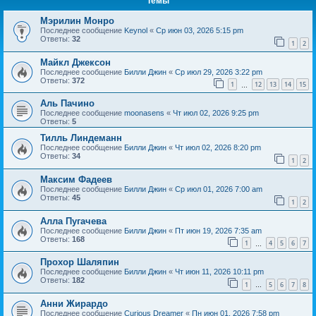
Темы
Мэрилин Монро
Последнее сообщение
Keynol
«
Ср июн 03, 2026 5:15 pm
Ответы:
32
1
2
Майкл Джексон
Последнее сообщение
Билли Джин
«
Ср июл 29, 2026 3:22 pm
Ответы:
372
1
12
13
14
15
…
Аль Пачино
Последнее сообщение
moonasens
«
Чт июл 02, 2026 9:25 pm
Ответы:
5
Тилль Линдеманн
Последнее сообщение
Билли Джин
«
Чт июл 02, 2026 8:20 pm
Ответы:
34
1
2
Максим Фадеев
Последнее сообщение
Билли Джин
«
Ср июл 01, 2026 7:00 am
Ответы:
45
1
2
Алла Пугачева
Последнее сообщение
Билли Джин
«
Пт июн 19, 2026 7:35 am
Ответы:
168
1
4
5
6
7
…
Прохор Шаляпин
Последнее сообщение
Билли Джин
«
Чт июн 11, 2026 10:11 pm
Ответы:
182
1
5
6
7
8
…
Анни Жирардо
Последнее сообщение
Curious Dreamer
«
Пн июн 01, 2026 7:58 pm