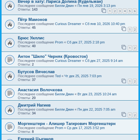
Вечер в хату: Лариса Долина (Кудельман)
Последнее сообщение
Билли Джин
«
Пн янв 19, 2026 3:13 pm
Ответы:
143
1
2
3
4
5
6
Пётр Мамонов
Последнее сообщение
Curious Dreamer
«
Сб янв 10, 2026 10:40 pm
Ответы:
45
1
2
Брюс Уиллис
Последнее сообщение
Prom
«
Сб дек 27, 2025 2:18 pm
Ответы:
40
1
2
Антон "Шило" Черняк (Кровосток)
Последнее сообщение
Curious Dreamer
«
Сб дек 27, 2025 9:14 am
Ответы:
2
Бутусов Вячеслав
Последнее сообщение
Ted
«
Чт дек 25, 2025 7:03 pm
Ответы:
37
1
2
Анастасия Волочкова
Последнее сообщение
Билли Джин
«
Вт дек 23, 2025 10:24 am
Ответы:
20
Дмитрий Нагиев
Последнее сообщение
Билли Джин
«
Пн дек 22, 2025 7:05 am
Ответы:
34
1
2
Моргенштерн - Алишер Тагирович Моргенштерн
Последнее сообщение
Prom
«
Ср дек 17, 2025 3:52 pm
Ответы:
8
Евгений Цыганов