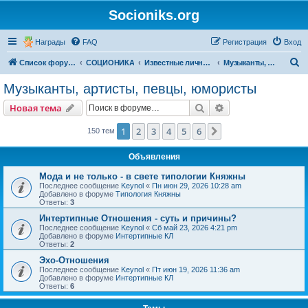
Socioniks.org
Награды
FAQ
Регистрация
Вход
П
Список форумов
СОЦИОНИКА
Известные личности
Музыканты, артисты, певцы, юмористы
о
Музыканты, артисты, певцы, юмористы
и
Поиск
Расширенный пои
Новая тема
с
к
1
2
3
4
5
6
След.
150 тем
Объявления
Мода и не только - в свете типологии Княжны
Последнее сообщение
Keynol
«
Пн июн 29, 2026 10:28 am
Добавлено в форуме
Типология Княжны
Ответы:
3
Интертипные Отношения - суть и причины?
Последнее сообщение
Keynol
«
Сб май 23, 2026 4:21 pm
Добавлено в форуме
Интертипные КЛ
Ответы:
2
Эхо-Отношения
Последнее сообщение
Keynol
«
Пт июн 19, 2026 11:36 am
Добавлено в форуме
Интертипные КЛ
Ответы:
6