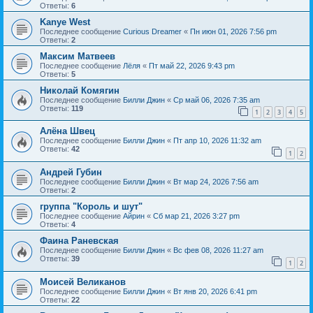
Ответы:
6
Kanye West
Последнее сообщение
Curious Dreamer
«
Пн июн 01, 2026 7:56 pm
Ответы:
2
Максим Матвеев
Последнее сообщение
Лёля
«
Пт май 22, 2026 9:43 pm
Ответы:
5
Николай Комягин
Последнее сообщение
Билли Джин
«
Ср май 06, 2026 7:35 am
Ответы:
119
1
2
3
4
5
Алёна Швец
Последнее сообщение
Билли Джин
«
Пт апр 10, 2026 11:32 am
Ответы:
42
1
2
Андрей Губин
Последнее сообщение
Билли Джин
«
Вт мар 24, 2026 7:56 am
Ответы:
2
группа "Король и шут"
Последнее сообщение
Айрин
«
Сб мар 21, 2026 3:27 pm
Ответы:
4
Фаина Раневская
Последнее сообщение
Билли Джин
«
Вс фев 08, 2026 11:27 am
Ответы:
39
1
2
Моисей Великанов
Последнее сообщение
Билли Джин
«
Вт янв 20, 2026 6:41 pm
Ответы:
22