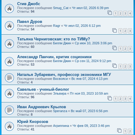
Стив Джобс
Последнее сообщение
Smug_Cat
«
Чт июл 02, 2026 6:39 pm
Ответы:
94
1
2
3
4
Павел Дуров
Последнее сообщение
Ragr
«
Чт июл 02, 2026 6:12 pm
Ответы:
54
1
2
3
Татьяна Черниговская: кто по ТИМу?
Последнее сообщение
Билли Джин
«
Ср июн 10, 2026 3:06 pm
Ответы:
60
1
2
3
Александр Панчин, критик соционики
Последнее сообщение
Билли Джин
«
Ср сен 11, 2024 9:12 pm
Ответы:
53
1
2
3
Наталья Зубаревич, профессор экономики МГУ
Последнее сообщение
Восвояси
«
Вс янв 07, 2024 4:13 pm
Ответы:
4
Савельев - ученый-биолог
Последнее сообщение
Эльвира
«
Пт ноя 03, 2023 10:59 am
Ответы:
96
1
2
3
4
Иван Андреевич Крылов
Последнее сообщение
Speranza
«
Вс май 07, 2023 6:56 pm
Ответы:
8
Юрий Кнорозов
Последнее сообщение
Агриппина
«
Чт фев 09, 2023 3:46 pm
Ответы:
41
1
2