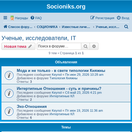
Socioniks.org
Награды
FAQ
Регистрация
Вход
П
Список форумов
СОЦИОНИКА
Известные личности
Ученые, исследователи, IT
о
Ученые, исследователи, IT
и
Поиск
Расширенный пои
Новая тема
с
9 тем • Страница
1
из
1
к
Объявления
Мода и не только - в свете типологии Княжны
Последнее сообщение
Keynol
«
Пн июн 29, 2026 10:28 am
Добавлено в форуме
Типология Княжны
Ответы:
3
Интертипные Отношения - суть и причины?
Последнее сообщение
Keynol
«
Сб май 23, 2026 4:21 pm
Добавлено в форуме
Интертипные КЛ
Ответы:
2
Эхо-Отношения
Последнее сообщение
Keynol
«
Пт июн 19, 2026 11:36 am
Добавлено в форуме
Интертипные КЛ
Ответы:
6
Темы