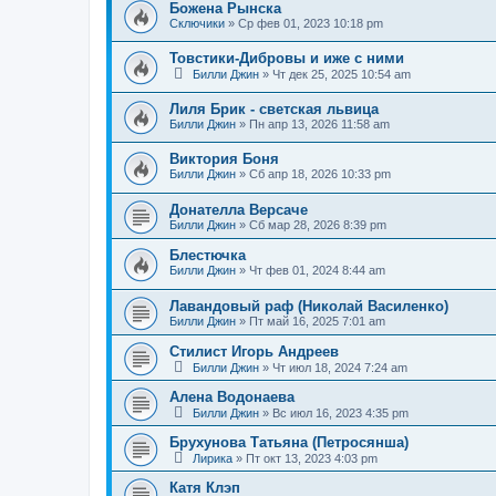
Божена Рынска
Сключики
»
Ср фев 01, 2023 10:18 pm
Товстики-Дибровы и иже с ними
Билли Джин
»
Чт дек 25, 2025 10:54 am
Лиля Брик - светская львица
Билли Джин
»
Пн апр 13, 2026 11:58 am
Виктория Боня
Билли Джин
»
Сб апр 18, 2026 10:33 pm
Донателла Версаче
Билли Джин
»
Сб мар 28, 2026 8:39 pm
Блестючка
Билли Джин
»
Чт фев 01, 2024 8:44 am
Лавандовый раф (Николай Василенко)
Билли Джин
»
Пт май 16, 2025 7:01 am
Стилист Игорь Андреев
Билли Джин
»
Чт июл 18, 2024 7:24 am
Алена Водонаева
Билли Джин
»
Вс июл 16, 2023 4:35 pm
Брухунова Татьяна (Петросянша)
Лирика
»
Пт окт 13, 2023 4:03 pm
Катя Клэп