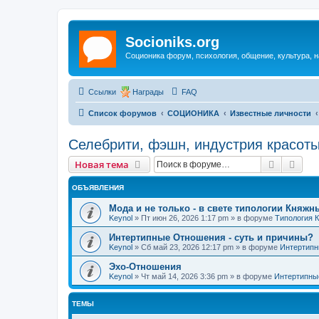
Socioniks.org
Соционика форум, психология, общение, культура, н
Ссылки
Награды
FAQ
Список форумов
СОЦИОНИКА
Известные личности
Селебрити, фэшн, индустрия красоты
Поиск
Рас
Новая тема
ОБЪЯВЛЕНИЯ
Мода и не только - в свете типологии Княжн
Keynol
»
Пт июн 26, 2026 1:17 pm
» в форуме
Типология 
Интертипные Отношения - суть и причины?
Keynol
»
Сб май 23, 2026 12:17 pm
» в форуме
Интертипн
Эхо-Отношения
Keynol
»
Чт май 14, 2026 3:36 pm
» в форуме
Интертипны
ТЕМЫ