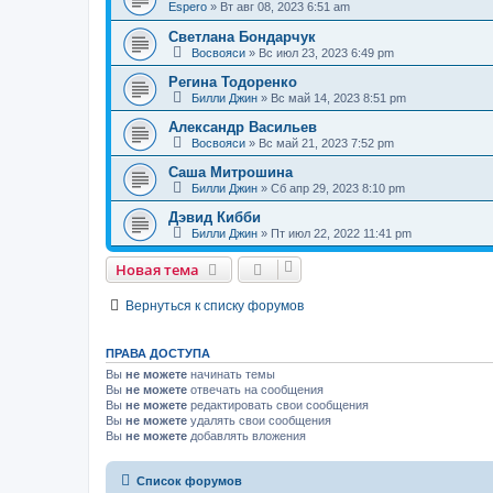
Espero
»
Вт авг 08, 2023 6:51 am
Светлана Бондарчук
Восвояси
»
Вс июл 23, 2023 6:49 pm
Регина Тодоренко
Билли Джин
»
Вс май 14, 2023 8:51 pm
Александр Васильев
Восвояси
»
Вс май 21, 2023 7:52 pm
Саша Митрошина
Билли Джин
»
Сб апр 29, 2023 8:10 pm
Дэвид Кибби
Билли Джин
»
Пт июл 22, 2022 11:41 pm
Новая тема
Вернуться к списку форумов
ПРАВА ДОСТУПА
Вы
не можете
начинать темы
Вы
не можете
отвечать на сообщения
Вы
не можете
редактировать свои сообщения
Вы
не можете
удалять свои сообщения
Вы
не можете
добавлять вложения
Список форумов