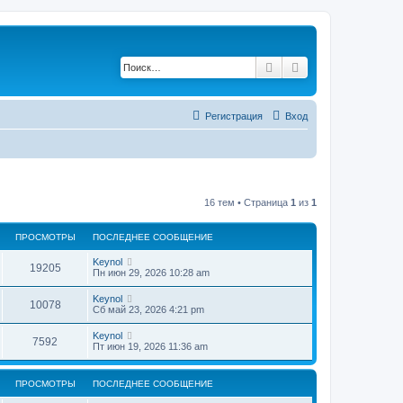
Поиск
Расширенный по
Регистрация
Вход
16 тем • Страница
1
из
1
ПРОСМОТРЫ
ПОСЛЕДНЕЕ СООБЩЕНИЕ
П
Keynol
П
19205
о
Пн июн 29, 2026 10:28 am
с
р
л
П
Keynol
П
10078
е
о
Сб май 23, 2026 4:21 pm
о
д
с
н
р
л
П
Keynol
с
е
П
7592
е
о
Пт июн 19, 2026 11:36 am
е
о
д
с
с
м
н
р
л
о
с
е
е
о
о
ПРОСМОТРЫ
е
ПОСЛЕДНЕЕ СООБЩЕНИЕ
о
д
б
с
м
н
щ