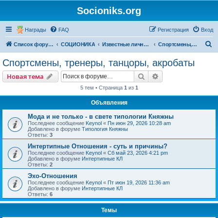
Socioniks.org
Награды
FAQ
Регистрация
Вход
П
Список форумов
СОЦИОНИКА
Известные личности
Спортсмены, тренеры, танцоры, акробаты
о
Спортсмены, тренеры, танцоры, акробаты
и
Поиск
Расширенный пои
Новая тема
с
5 тем • Страница
1
из
1
к
Объявления
Мода и не только - в свете типологии Княжны
Последнее сообщение
Keynol
«
Пн июн 29, 2026 10:28 am
Добавлено в форуме
Типология Княжны
Ответы:
3
Интертипные Отношения - суть и причины?
Последнее сообщение
Keynol
«
Сб май 23, 2026 4:21 pm
Добавлено в форуме
Интертипные КЛ
Ответы:
2
Эхо-Отношения
Последнее сообщение
Keynol
«
Пт июн 19, 2026 11:36 am
Добавлено в форуме
Интертипные КЛ
Ответы:
6
Темы