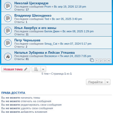
Николай Цискаридзе
Последнее сообщение
Prom
«
Вс апр 19, 2026 12:18 pm
Ответы:
17
Владимир Шмонденко
Последнее сообщение
Ted
«
Вс окт 05, 2025 3:40 pm
Ответы:
1
Илья Авербух и его жены
Последнее сообщение
Билли Джин
«
Вс июн 08, 2025 1:29 pm
Ответы:
11
Петр Чернышев
Последнее сообщение
Smug_Cat
«
Вс июл 07, 2024 5:17 pm
Ответы:
2
Наталья Зубарева и Ляйсан Утяшева
Последнее сообщение
Восвояси
«
Пн июл 24, 2023 7:05 pm
Ответы:
81
1
2
3
4
Новая тема
5 тем • Страница
1
из
1
Перейти
ПРАВА ДОСТУПА
Вы
не можете
начинать темы
Вы
не можете
отвечать на сообщения
Вы
не можете
редактировать свои сообщения
Вы
не можете
удалять свои сообщения
Вы
не можете
добавлять вложения