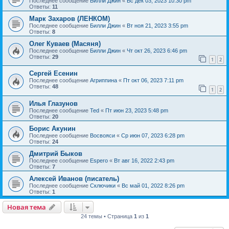
Последнее сообщение
Билли Джин
«
Вс дек 03, 2023 10:30 pm
Ответы:
11
Марк Захаров (ЛЕНКОМ)
Последнее сообщение
Билли Джин
«
Вт ноя 21, 2023 3:55 pm
Ответы:
8
Олег Куваев (Масяня)
Последнее сообщение
Билли Джин
«
Чт окт 26, 2023 6:46 pm
Ответы:
29
1
2
Сергей Есенин
Последнее сообщение
Агриппина
«
Пт окт 06, 2023 7:11 pm
Ответы:
48
1
2
Илья Глазунов
Последнее сообщение
Ted
«
Пт июн 23, 2023 5:48 pm
Ответы:
20
Борис Акунин
Последнее сообщение
Восвояси
«
Ср июн 07, 2023 6:28 pm
Ответы:
24
Дмитрий Быков
Последнее сообщение
Espero
«
Вт авг 16, 2022 2:43 pm
Ответы:
7
Алексей Иванов (писатель)
Последнее сообщение
Сключики
«
Вс май 01, 2022 8:26 pm
Ответы:
1
Новая тема
24 темы • Страница
1
из
1