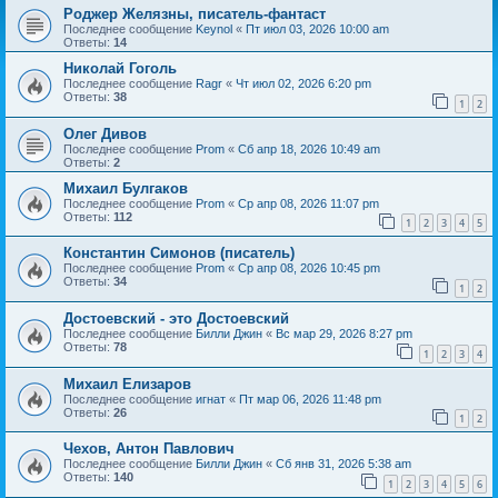
Роджер Желязны, писатель-фантаст
Последнее сообщение
Keynol
«
Пт июл 03, 2026 10:00 am
Ответы:
14
Николай Гоголь
Последнее сообщение
Ragr
«
Чт июл 02, 2026 6:20 pm
Ответы:
38
1
2
Олег Дивов
Последнее сообщение
Prom
«
Сб апр 18, 2026 10:49 am
Ответы:
2
Михаил Булгаков
Последнее сообщение
Prom
«
Ср апр 08, 2026 11:07 pm
Ответы:
112
1
2
3
4
5
Константин Симонов (писатель)
Последнее сообщение
Prom
«
Ср апр 08, 2026 10:45 pm
Ответы:
34
1
2
Достоевский - это Достоевский
Последнее сообщение
Билли Джин
«
Вс мар 29, 2026 8:27 pm
Ответы:
78
1
2
3
4
Михаил Елизаров
Последнее сообщение
игнат
«
Пт мар 06, 2026 11:48 pm
Ответы:
26
1
2
Чехов, Антон Павлович
Последнее сообщение
Билли Джин
«
Сб янв 31, 2026 5:38 am
Ответы:
140
1
2
3
4
5
6