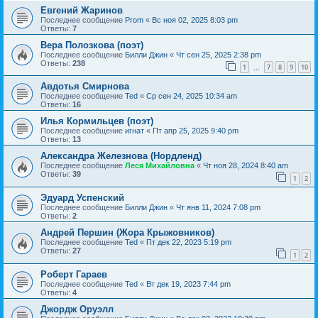
Евгений Жаринов
Последнее сообщение
Prom
«
Вс ноя 02, 2025 8:03 pm
Ответы:
7
Вера Полозкова (поэт)
Последнее сообщение
Билли Джин
«
Чт сен 25, 2025 2:38 pm
Ответы:
238
1
7
8
9
10
…
Авдотья Смирнова
Последнее сообщение
Ted
«
Ср сен 24, 2025 10:34 am
Ответы:
16
Илья Кормильцев (поэт)
Последнее сообщение
игнат
«
Пт апр 25, 2025 9:40 pm
Ответы:
13
Александра Железнова (Нордленд)
Последнее сообщение
Леся Михайловна
«
Чт ноя 28, 2024 8:40 am
Ответы:
39
1
2
Эдуард Успенский
Последнее сообщение
Билли Джин
«
Чт янв 11, 2024 7:08 pm
Ответы:
2
Андрей Першин (Жора Крыжовников)
Последнее сообщение
Ted
«
Пт дек 22, 2023 5:19 pm
Ответы:
27
1
2
Роберт Гараев
Последнее сообщение
Ted
«
Вт дек 19, 2023 7:44 pm
Ответы:
4
Джордж Оруэлл