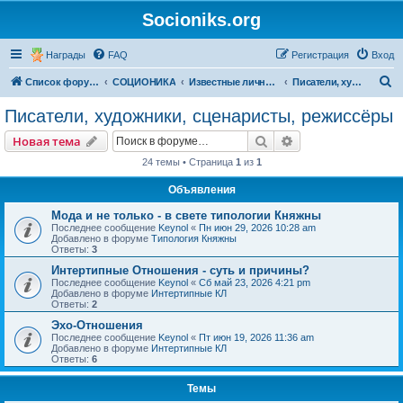
Socioniks.org
Награды
FAQ
Регистрация
Вход
П
Список форумов
СОЦИОНИКА
Известные личности
Писатели, художники, сценаристы, режиссёры
о
Писатели, художники, сценаристы, режиссёры
и
Поиск
Расширенный пои
Новая тема
с
24 темы • Страница
1
из
1
к
Объявления
Мода и не только - в свете типологии Княжны
Последнее сообщение
Keynol
«
Пн июн 29, 2026 10:28 am
Добавлено в форуме
Типология Княжны
Ответы:
3
Интертипные Отношения - суть и причины?
Последнее сообщение
Keynol
«
Сб май 23, 2026 4:21 pm
Добавлено в форуме
Интертипные КЛ
Ответы:
2
Эхо-Отношения
Последнее сообщение
Keynol
«
Пт июн 19, 2026 11:36 am
Добавлено в форуме
Интертипные КЛ
Ответы:
6
Темы