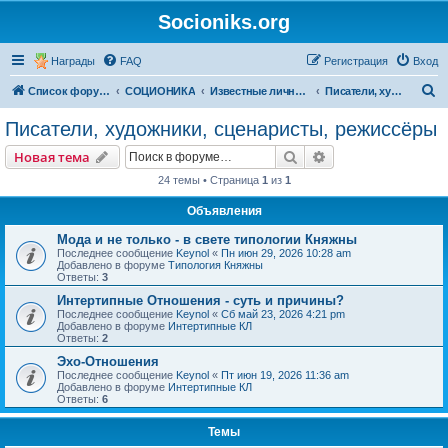
Socioniks.org
Награды
FAQ
Регистрация
Вход
П
Список форумов
СОЦИОНИКА
Известные личности
Писатели, художники, сценаристы, режиссёры
о
Писатели, художники, сценаристы, режиссёры
и
Поиск
Расширенный пои
Новая тема
с
24 темы • Страница
1
из
1
к
Объявления
Мода и не только - в свете типологии Княжны
Последнее сообщение
Keynol
«
Пн июн 29, 2026 10:28 am
Добавлено в форуме
Типология Княжны
Ответы:
3
Интертипные Отношения - суть и причины?
Последнее сообщение
Keynol
«
Сб май 23, 2026 4:21 pm
Добавлено в форуме
Интертипные КЛ
Ответы:
2
Эхо-Отношения
Последнее сообщение
Keynol
«
Пт июн 19, 2026 11:36 am
Добавлено в форуме
Интертипные КЛ
Ответы:
6
Темы