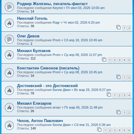
Роджер Желязны, писатель-фантаст
Последнее сообщение
Keynol
«
Пт июл 03, 2026 10:00 am
Ответы:
14
Николай Гоголь
Последнее сообщение
Ragr
«
Чт июл 02, 2026 6:20 pm
Ответы:
38
1
2
Олег Дивов
Последнее сообщение
Prom
«
Сб апр 18, 2026 10:49 am
Ответы:
2
Михаил Булгаков
Последнее сообщение
Prom
«
Ср апр 08, 2026 11:07 pm
Ответы:
112
1
2
3
4
5
Константин Симонов (писатель)
Последнее сообщение
Prom
«
Ср апр 08, 2026 10:45 pm
Ответы:
34
1
2
Достоевский - это Достоевский
Последнее сообщение
Билли Джин
«
Вс мар 29, 2026 8:27 pm
Ответы:
78
1
2
3
4
Михаил Елизаров
Последнее сообщение
игнат
«
Пт мар 06, 2026 11:48 pm
Ответы:
26
1
2
Чехов, Антон Павлович
Последнее сообщение
Билли Джин
«
Сб янв 31, 2026 5:38 am
Ответы:
140
1
2
3
4
5
6