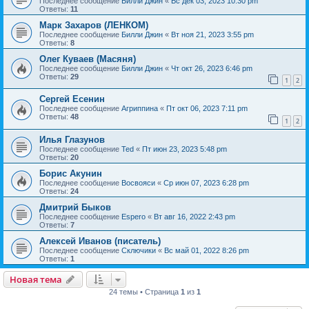
Последнее сообщение
Билли Джин
«
Вс дек 03, 2023 10:30 pm
Ответы:
11
Марк Захаров (ЛЕНКОМ)
Последнее сообщение
Билли Джин
«
Вт ноя 21, 2023 3:55 pm
Ответы:
8
Олег Куваев (Масяня)
Последнее сообщение
Билли Джин
«
Чт окт 26, 2023 6:46 pm
Ответы:
29
1
2
Сергей Есенин
Последнее сообщение
Агриппина
«
Пт окт 06, 2023 7:11 pm
Ответы:
48
1
2
Илья Глазунов
Последнее сообщение
Ted
«
Пт июн 23, 2023 5:48 pm
Ответы:
20
Борис Акунин
Последнее сообщение
Восвояси
«
Ср июн 07, 2023 6:28 pm
Ответы:
24
Дмитрий Быков
Последнее сообщение
Espero
«
Вт авг 16, 2022 2:43 pm
Ответы:
7
Алексей Иванов (писатель)
Последнее сообщение
Сключики
«
Вс май 01, 2022 8:26 pm
Ответы:
1
Новая тема
24 темы • Страница
1
из
1