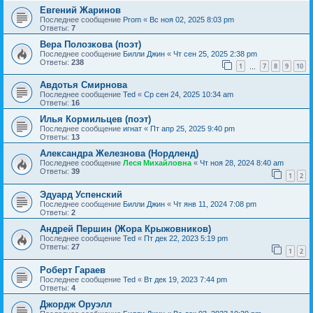
Евгений Жаринов
Последнее сообщение
Prom
«
Вс ноя 02, 2025 8:03 pm
Ответы:
7
Вера Полозкова (поэт)
Последнее сообщение
Билли Джин
«
Чт сен 25, 2025 2:38 pm
Ответы:
238
1
7
8
9
10
…
Авдотья Смирнова
Последнее сообщение
Ted
«
Ср сен 24, 2025 10:34 am
Ответы:
16
Илья Кормильцев (поэт)
Последнее сообщение
игнат
«
Пт апр 25, 2025 9:40 pm
Ответы:
13
Александра Железнова (Нордленд)
Последнее сообщение
Леся Михайловна
«
Чт ноя 28, 2024 8:40 am
Ответы:
39
1
2
Эдуард Успенский
Последнее сообщение
Билли Джин
«
Чт янв 11, 2024 7:08 pm
Ответы:
2
Андрей Першин (Жора Крыжовников)
Последнее сообщение
Ted
«
Пт дек 22, 2023 5:19 pm
Ответы:
27
1
2
Роберт Гараев
Последнее сообщение
Ted
«
Вт дек 19, 2023 7:44 pm
Ответы:
4
Джордж Оруэлл