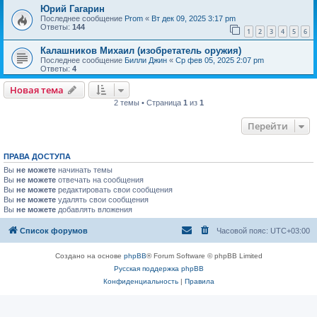
Юрий Гагарин
Последнее сообщение
Prom
«
Вт дек 09, 2025 3:17 pm
Ответы:
144
1
2
3
4
5
6
Калашников Михаил (изобретатель оружия)
Последнее сообщение
Билли Джин
«
Ср фев 05, 2025 2:07 pm
Ответы:
4
Новая тема
2 темы • Страница
1
из
1
Перейти
ПРАВА ДОСТУПА
Вы
не можете
начинать темы
Вы
не можете
отвечать на сообщения
Вы
не можете
редактировать свои сообщения
Вы
не можете
удалять свои сообщения
Вы
не можете
добавлять вложения
Список форумов
Часовой пояс:
UTC+03:00
Создано на основе
phpBB
® Forum Software © phpBB Limited
Русская поддержка phpBB
Конфиденциальность
|
Правила