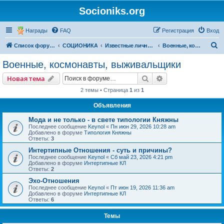
Socioniks.org
Награды
FAQ
Регистрация
Вход
П
Список форумов
СОЦИОНИКА
Известные личности
Военные, космонавты, выживальщики
о
Военные, космонавты, выживальщики
и
Поиск
Расширенный пои
Новая тема
с
2 темы • Страница
1
из
1
к
Объявления
Мода и не только - в свете типологии Княжны
Последнее сообщение
Keynol
«
Пн июн 29, 2026 10:28 am
Добавлено в форуме
Типология Княжны
Ответы:
3
Интертипные Отношения - суть и причины?
Последнее сообщение
Keynol
«
Сб май 23, 2026 4:21 pm
Добавлено в форуме
Интертипные КЛ
Ответы:
2
Эхо-Отношения
Последнее сообщение
Keynol
«
Пт июн 19, 2026 11:36 am
Добавлено в форуме
Интертипные КЛ
Ответы:
6
Темы